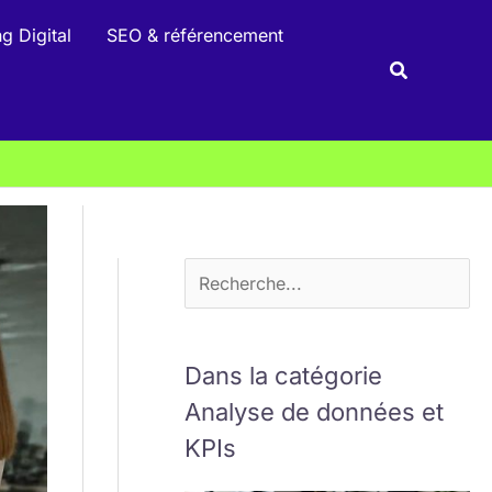
R
g Digital
SEO & référencement
e
Recherche
c
h
e
r
c
h
e
r
Dans la catégorie
Analyse de données et
KPIs