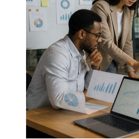
productif partout. EPEAT
g
Gold : les produits
certifiés EPEAT Gold sont
les mieux classés et
p
répondent à tous les
critères requis par EPEAT.
I
CONÇU POUR VOTRE
MOBILITÉ: Appréciez la
liberté et la flexibilité où
que vous soyez grâce à
A
une batterie d'autonomie
plus longue, ainsi qu'à une
mémoire et un stockage
généreux
v
b