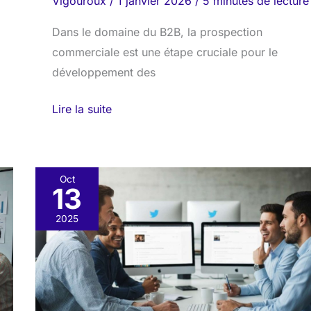
Vigouroux
/
1 janvier 2026
/
5 minutes de lecture
Dans le domaine du B2B, la prospection
commerciale est une étape cruciale pour le
développement des
Lire la suite
Oct
13
Inbound
marketing
2025
sur
Twitter
:
attirer