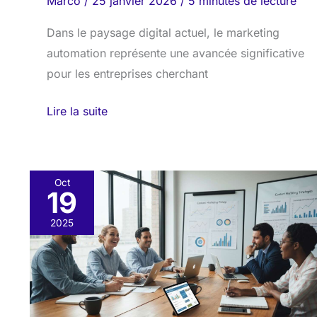
Marco
/
25 janvier 2026
/
5 minutes de lecture
Dans le paysage digital actuel, le marketing
automation représente une avancée significative
pour les entreprises cherchant
Lire la suite
Oct
19
Marketing
de
2025
contenu
:
mesurer
son