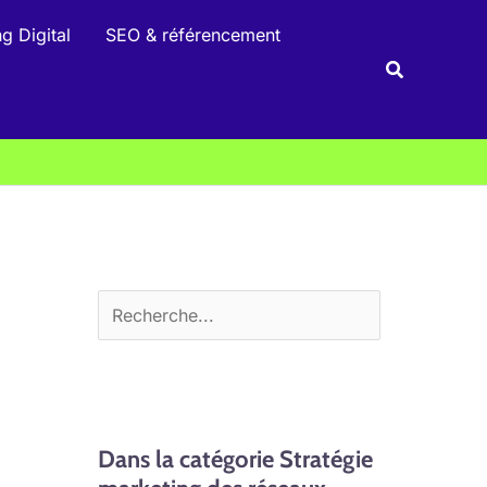
R
g Digital
SEO & référencement
e
Recherche
c
h
e
r
c
h
e
r
Dans la catégorie Stratégie