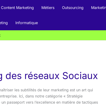
Content Marketing
Métiers
Outsourcing
Marketin
eting
Informatique
x
g des réseaux Sociaux
riser les subtilités de leur marketing est un art qui
treprise. Ici, dans notre catégorie « Stratégie
 un passeport vers l’excellence en matière de tactiques