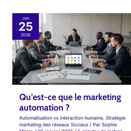
Jan
25
Qu’est-
ce
2026
que
le
marketing
automation
?
Qu’est-ce que le marketing
automation ?
Automatisation vs interaction humaine
,
Stratégie
marketing des réseaux Sociaux
/ Par
Sophie