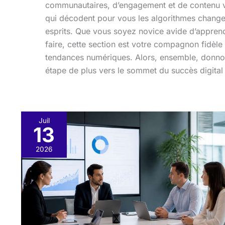
communautaires, d’engagement et de contenu vira
qui décodent pour vous les algorithmes chang
esprits. Que vous soyez novice avide d’apprend
faire, cette section est votre compagnon fidèle
tendances numériques. Alors, ensemble, donnon
étape de plus vers le sommet du succès digital 
Juil
13
Développer
votre
2026
présence
avec
une
agence
de