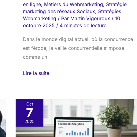
en ligne
,
Métiers du Webmarketing
,
Stratégie
marketing des réseaux Sociaux
,
Stratégies
Webmarketing
/ Par
Martin Vigouroux
/
10
octobre 2025
/
4 minutes de lecture
Dans le monde digital actuel, où la concurrence
est féroce, la veille concurrentielle s’impose
comme un
Lire la suite
Oct
7
Statistiques
clés
2025
:
comprendre