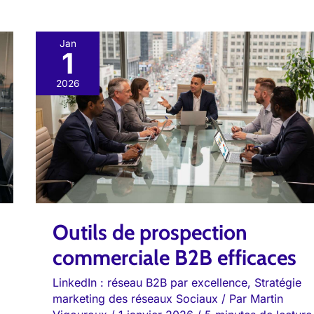
Jan
1
Outils
de
2026
prospection
commerciale
B2B
efficaces
Outils de prospection
commerciale B2B efficaces
LinkedIn : réseau B2B par excellence
,
Stratégie
marketing des réseaux Sociaux
/ Par
Martin