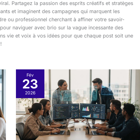
l. Partagez la passion des esprits créatifs et stratèges
eants et imaginent des campagnes qui marquent les
re ou professionnel cherchant à affiner votre savoir-
 pour naviguer avec brio sur la vague incessante des
s vie et voix à vos idées pour que chaque post soit une
!
Fév
23
Algorithme
Facebook
2026
:
comment
fonctionne
l’algorithme
en