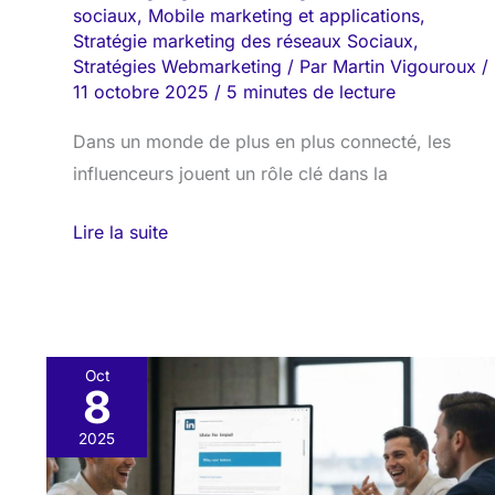
sociaux
,
Mobile marketing et applications
,
Stratégie marketing des réseaux Sociaux
,
Stratégies Webmarketing
/ Par
Martin Vigouroux
/
11 octobre 2025
/
5 minutes de lecture
Dans un monde de plus en plus connecté, les
influenceurs jouent un rôle clé dans la
Lire la suite
Oct
8
Automatisation
sur
2025
LinkedIn
: