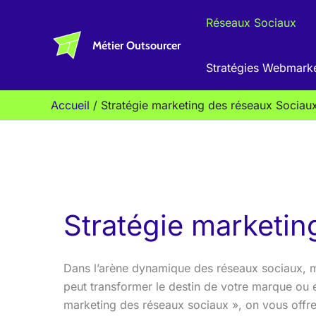
Aller
Réseaux Sociaux
au
Métier Outsourcer
contenu
Stratégies Webmark
Accueil
Stratégie marketing des réseaux Sociau
Stratégie marketin
Dans l’arène dynamique des réseaux sociaux, maît
peut transformer le destin de votre marque ou en
marketing des réseaux sociaux », on vous offre