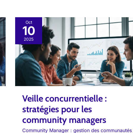
Oct
10
Veille
concurrentielle
2025
:
stratégies
pour
les
community
managers
Veille concurrentielle :
stratégies pour les
community managers
Community Manager : gestion des communautés