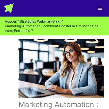
Aller
R
au
e
contenu
c
Accueil
Stratégies Webmarketing
h
Marketing Automation : comment Booster la Croissance de
e
votre Entreprise ?
r
c
h
e
r
Marketing Automation :