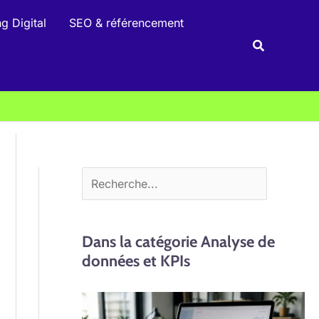
R
g Digital
SEO & référencement
e
Recherche
c
h
e
r
c
h
e
r
Dans la catégorie Analyse de
données et KPIs