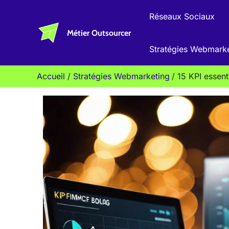
Aller
Réseaux Sociaux
au
Métier Outsourcer
contenu
Stratégies Webmark
Accueil
Stratégies Webmarketing
15 KPI essent