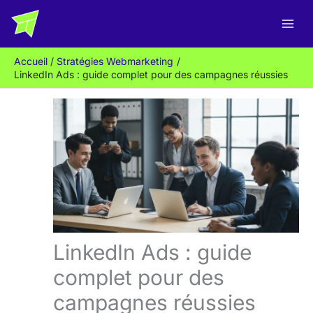
Aller
R
au
e
contenu
c
Accueil
Stratégies Webmarketing
h
LinkedIn Ads : guide complet pour des campagnes réussies
e
r
c
h
e
r
LinkedIn Ads : guide
complet pour des
campagnes réussies