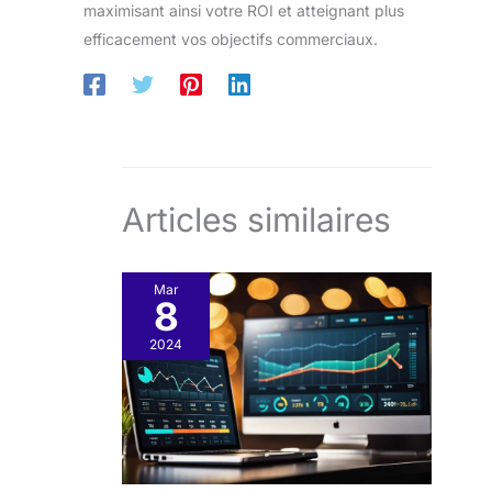
maximisant ainsi votre ROI et atteignant plus
efficacement vos objectifs commerciaux.
Articles similaires
Mar
8
2024