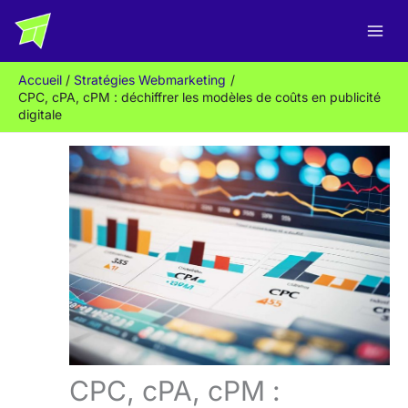
Aller
R
au
e
contenu
c
Accueil
Stratégies Webmarketing
h
CPC, cPA, cPM : déchiffrer les modèles de coûts en publicité
e
digitale
r
c
h
e
r
CPC, cPA, cPM :