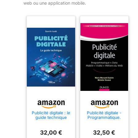
web ou une application mobile.
Publicité digitale : le
Publicité digitale -
guide technique
Programmatique.
Data. Mobile. Vidéo.
Métiers du Web:
Programmatique.
32,00 €
32,50 €
Data. Mobile. Vidéo.