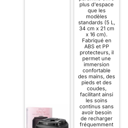
paraffine et
plus d'espace
accessoires
que les
modèles
standards (5 L,
34 cm x 21 cm
x 16 cm).
Fabriqué en
ABS et PP
protecteurs, il
permet une
immersion
confortable
des mains, des
pieds et des
coudes,
facilitant ainsi
les soins
continus sans
avoir besoin
de recharger
fréquemment