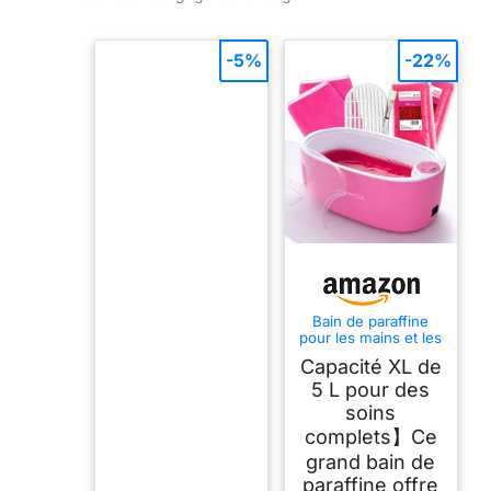
-5%
-22%
Bain de paraffine
pour les mains et les
pieds Boston
Capacité XL de
Tech®Appareil à
paraffine pour
5 L pour des
soulager les
soins
douleurs
complets】Ce
musculaires et
l'arthrite. Grande
grand bain de
capacité de 5 L.
paraffine offre
Contient 900 g de