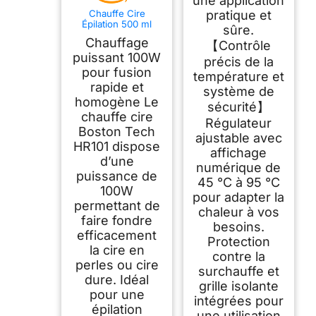
une application
Chauffe Cire
pratique et
Épilation 500 ml
sûre.
100W – Boston Tech
Chauffage
【Contrôle
HR101 Appareil à
Cire Chaude avec
puissant 100W
précis de la
Pot Aluminium
pour fusion
température et
Amovible et
rapide et
Température
système de
Réglable – Machine
homogène Le
sécurité】
Épilation Visage,
chauffe cire
Corps, Maillot
Régulateur
Boston Tech
ajustable avec
HR101 dispose
affichage
d’une
numérique de
puissance de
45 °C à 95 °C
100W
pour adapter la
permettant de
chaleur à vos
faire fondre
besoins.
efficacement
Protection
la cire en
contre la
perles ou cire
surchauffe et
dure. Idéal
grille isolante
pour une
intégrées pour
épilation
une utilisation