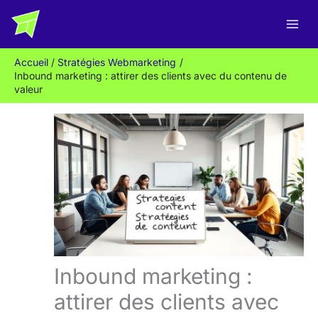
Aller
R
au
e
contenu
c
Accueil
Stratégies Webmarketing
h
Inbound marketing : attirer des clients avec du contenu de
e
valeur
r
c
h
e
r
Inbound marketing :
attirer des clients avec