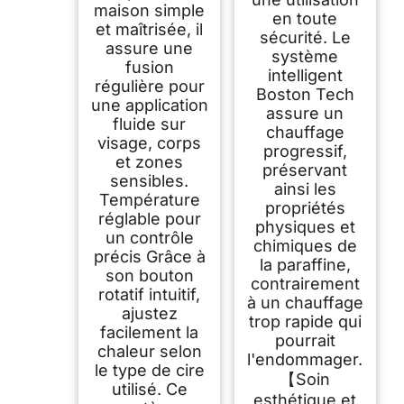
maison simple
en toute
et maîtrisée, il
sécurité. Le
assure une
système
fusion
intelligent
régulière pour
Boston Tech
une application
assure un
fluide sur
chauffage
visage, corps
progressif,
et zones
préservant
sensibles.
ainsi les
Température
propriétés
réglable pour
physiques et
un contrôle
chimiques de
précis Grâce à
la paraffine,
son bouton
contrairement
rotatif intuitif,
à un chauffage
ajustez
trop rapide qui
facilement la
pourrait
chaleur selon
l'endommager.
le type de cire
【Soin
utilisé. Ce
esthétique et