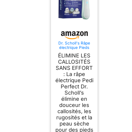
Dr. Scholl's Râpe
électrique Pieds
Pedi Perfect Pro
ÉLIMINE LES
avec 3 rouleaux
Nano Tech - Élimine
CALLOSITÉS
les callosités pour
SANS EFFORT
des pieds doux et
: La râpe
beaux - Autonomie
90 minutes -
électrique Pedi
Rechargeable et
Perfect Dr.
Etanche
Scholl’s
élimine en
douceur les
callosités, les
rugosités et la
peau sèche
pour des pieds