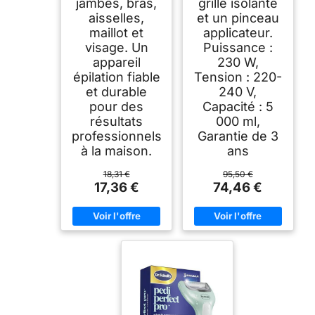
jambes, bras,
grille isolante
aisselles,
et un pinceau
maillot et
applicateur.
visage. Un
Puissance :
appareil
230 W,
épilation fiable
Tension : 220-
et durable
240 V,
pour des
Capacité : 5
résultats
000 ml,
professionnels
Garantie de 3
à la maison.
ans
18,31 €
95,50 €
17,36 €
74,46 €