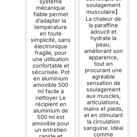
système
soulagement
mécanique
musculaire】
fiable permet
La chaleur de
d’adapter la
la paraffine
température
adoucit et
en toute
hydrate la
simplicité, sans
peau,
électronique
améliorant son
fragile, pour
apparence,
une utilisation
tout en
confortable et
procurant une
sécurisée. Pot
agréable
en aluminium
sensation de
amovible 500
soulagement
ml facile à
aux muscles,
nettoyer Le
articulations,
récipient en
mains et pieds,
aluminium de
et en stimulant
500 ml est
la circulation
amovible pour
sanguine. Idéal
un entretien
comme
rapide et