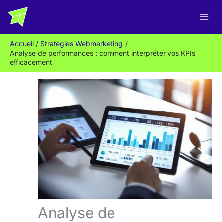
Aller
R
au
e
contenu
c
Accueil
Stratégies Webmarketing
h
Analyse de performances : comment interpréter vos KPIs
e
efficacement
r
c
h
e
r
Analyse de