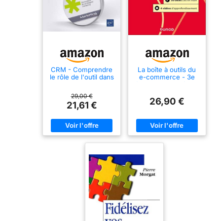
CRM - Comprendre
La boîte à outils du
le rôle de l'outil dans
e-commerce - 3e
la gestion de la
éd.: 55 outils clés en
relation client
main et 4 vidéos
29,00 €
d'approfondissemen
26,90 €
21,61 €
t