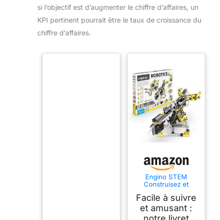
si l’objectif est d’augmenter le chiffre d’affaires, un
KPI pertinent pourrait être le taux de croissance du
chiffre d’affaires.
Engino STEM
Construisez et
programmez Votre
Facile à suivre
Propre Robot avec
Bluetooth, Mini ERP,
et amusant :
Logiciel Keiro, Jouet
notre livret