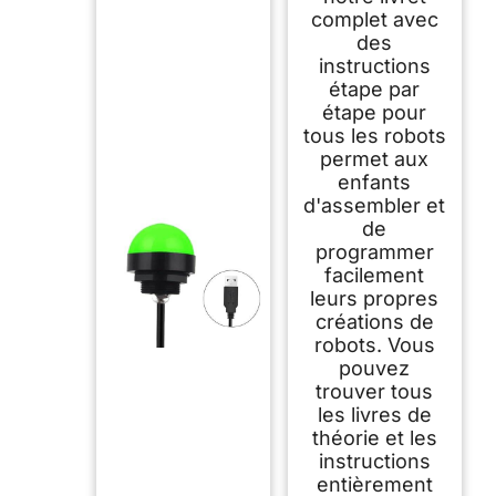
éducatif à partir de 9
complet avec
Ans, Codage pour
Enfants, kit de
des
Construction
instructions
robotique
étape par
étape pour
tous les robots
permet aux
enfants
d'assembler et
de
programmer
facilement
leurs propres
créations de
robots. Vous
pouvez
trouver tous
les livres de
théorie et les
instructions
entièrement