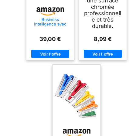
une surface
chromée
professionnell
e et très
Business
Intelligence avec
durable.
Python - Créez vos
outils BI de A à Z
39,00 €
8,99 €