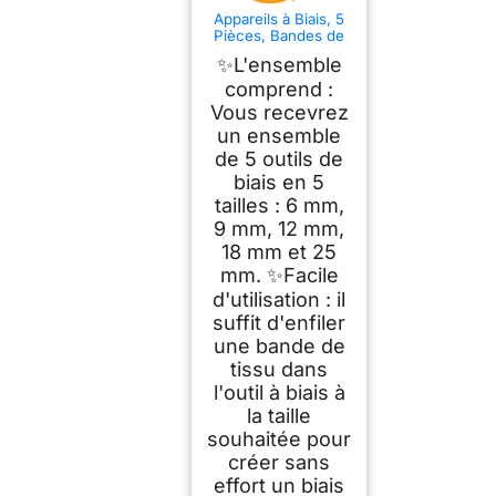
Appareils à Biais, 5
Pièces, Bandes de
Tissus de Tailles
✨L'ensemble
Différentes, Outil de
Machine à Coudre
comprend :
Tricoter, pour biais
Vous recevrez
thermocollants de 6
un ensemble
mm, 9 mm, 12 mm,
18 mm et 25 mm,
de 5 outils de
accessoires de
biais en 5
couture
tailles : 6 mm,
9 mm, 12 mm,
18 mm et 25
mm. ✨Facile
d'utilisation : il
suffit d'enfiler
une bande de
tissu dans
l'outil à biais à
la taille
souhaitée pour
créer sans
effort un biais