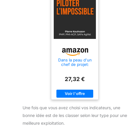
Dans la peau d'un
chef de projet:
Piloter l'impossible -
Apprendre la gestion
de projet à travers le
27,32 €
récit d'une crise
Une fois que vous avez choisi vos indicateurs, une
bonne idée est de les classer selon leur type pour une
meilleure exploitation.