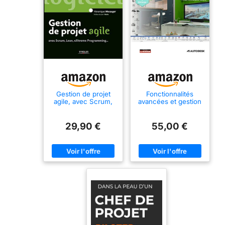
Gestion de projet
Fonctionnalités
agile, avec Scrum,
avancées et gestion
Lean, Extreme
de projet avec
Programming...
Autodesk® Revit®:
fichiers d'exercices
29,90 €
55,00 €
à télécharger