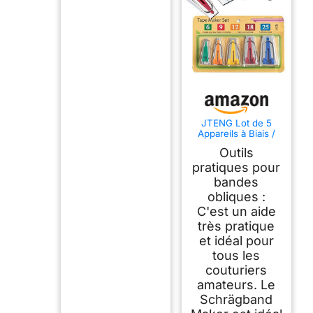
JTENG Lot de 5
Appareils à Biais /
Outils de Fabrication
Outils
de Bandes Biais
pour Bandes Biais à
pratiques pour
Repasser Largeurs 6
bandes
mm, 9 mm, 12 mm,
obliques :
18 mm et 25 mm, Kit
de Fabrication de
C'est un aide
Bandes Biais en
très pratique
Acier Inoxydable
et idéal pour
tous les
couturiers
amateurs. Le
Schrägband