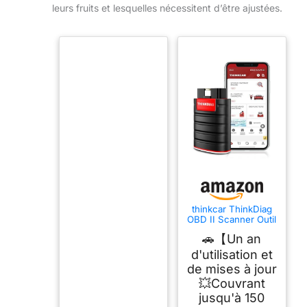
leurs fruits et lesquelles nécessitent d’être ajustées.
thinkcar ThinkDiag
OBD II Scanner Outil
d'analyse OBD II
🚗【Un an
pour véhicule,
Lecteur Code
d'utilisation et
Voiture équipé de
de mises à jour
Fonctions de 15
réinitialisation pour
💥Couvrant
Systèmes
jusqu'à 150
Complets,ECU