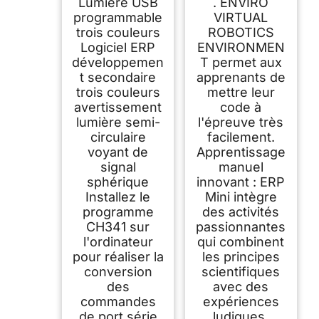
Lumière USB
. ENVIRO
3 couleurs logiciel
ERP voyant
programmable
VIRTUAL
d'avertissement LED
trois couleurs
ROBOTICS
industriel
Logiciel ERP
ENVIRONMEN
développemen
T permet aux
t secondaire
apprenants de
trois couleurs
mettre leur
avertissement
code à
lumière semi-
l'épreuve très
circulaire
facilement.
voyant de
Apprentissage
signal
manuel
sphérique
innovant : ERP
Installez le
Mini intègre
programme
des activités
CH341 sur
passionnantes
l'ordinateur
qui combinent
pour réaliser la
les principes
conversion
scientifiques
des
avec des
commandes
expériences
de port série
ludiques,