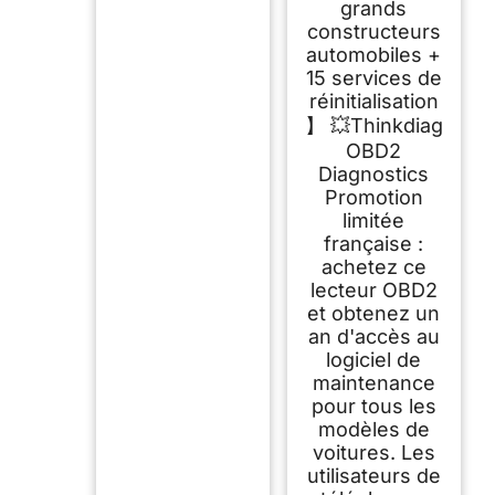
grands
Scanner,Mise à Jour
Gratuite 1 Ans
constructeurs
automobiles +
15 services de
réinitialisation
】 💥Thinkdiag
OBD2
Diagnostics
Promotion
limitée
française :
achetez ce
lecteur OBD2
et obtenez un
an d'accès au
logiciel de
maintenance
pour tous les
modèles de
voitures. Les
utilisateurs de