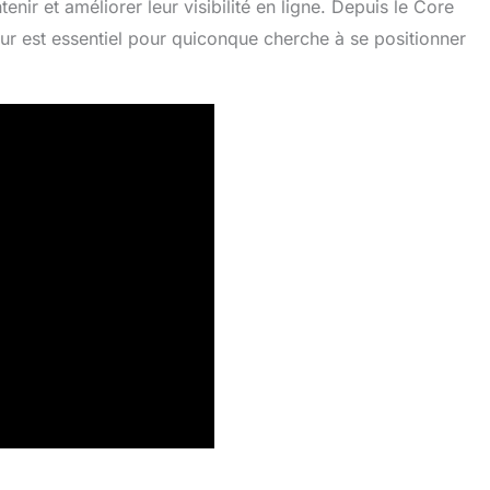
enir et améliorer leur visibilité en ligne. Depuis le Core
r est essentiel pour quiconque cherche à se positionner
.