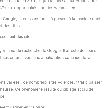
thme Panda en 2011 jusqu’à la mise à jour Broad Core,
éfis
et d’opportunités pour les webmasters.
de Google, intéressons-nous à présent à la manière dont
t des sites.
ssement des sites
gorithme de recherche de Google. Il affecte des pans
t ses critères vers une amélioration continue de la
s variées : de nombreux sites voient leur trafic baisser
e hausse. Ce phénomène résulte du ciblage accru de
nce.
ent gagner en visibilité.