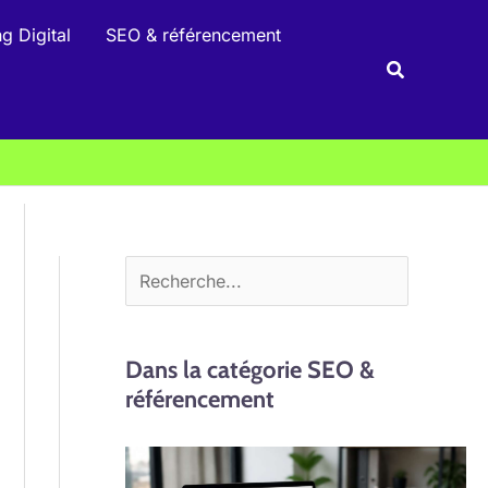
R
g Digital
SEO & référencement
e
Recherche
c
h
e
r
c
h
e
r
Dans la catégorie SEO &
référencement