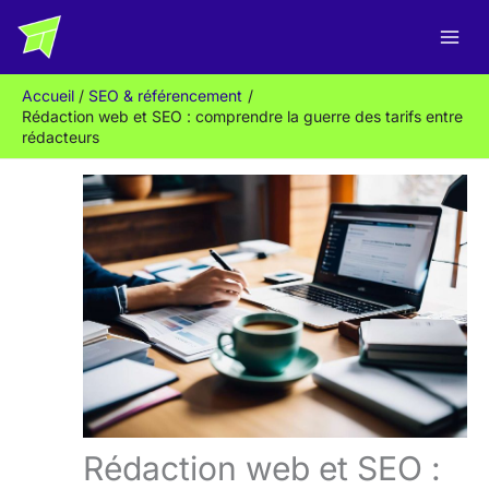
Aller
R
au
e
contenu
c
Accueil
SEO & référencement
h
Rédaction web et SEO : comprendre la guerre des tarifs entre
e
rédacteurs
r
c
h
e
r
Rédaction web et SEO :