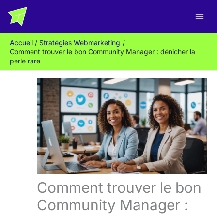
Aller
R
au
e
contenu
c
Accueil
Stratégies Webmarketing
h
Comment trouver le bon Community Manager : dénicher la
e
perle rare
r
c
h
e
r
Comment trouver le bon
Community Manager :