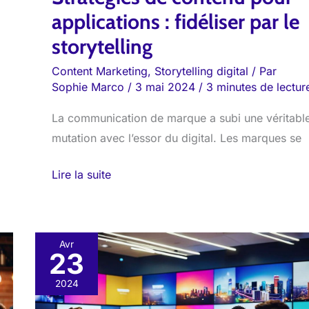
applications : fidéliser par le
storytelling
Content Marketing
,
Storytelling digital
/ Par
Sophie Marco
/
3 mai 2024
/
3 minutes de lectur
La communication de marque a subi une véritabl
mutation avec l’essor du digital. Les marques se
Lire la suite
Avr
23
Storytelling
digital
2024
: