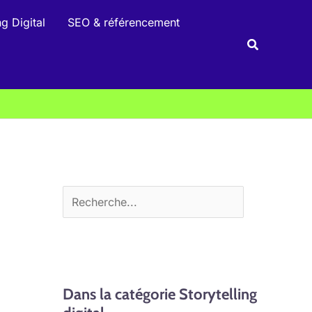
R
g Digital
SEO & référencement
e
Recherche
c
h
e
r
c
h
e
r
Dans la catégorie Storytelling