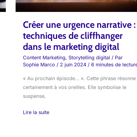
dans
le
Créer une urgence narrative :
marketing
digital
techniques de cliffhanger
dans le marketing digital
Content Marketing
,
Storytelling digital
/ Par
Sophie Marco
/
2 juin 2024
/
6 minutes de lectur
« Au prochain épisode… ». Cette phrase résonne
certainement à vos oreilles. Elle symbolise le
suspense,
Lire la suite