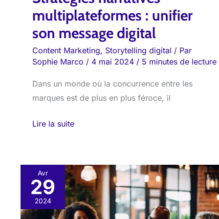
multiplateformes : unifier
son message digital
Content Marketing
,
Storytelling digital
/ Par
Sophie Marco
/
4 mai 2024
/
5 minutes de lecture
Dans un monde où la concurrence entre les
marques est de plus en plus féroce, il
Lire la suite
Avr
29
Storytelling
d’affaires
2024
: