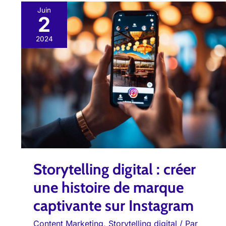
Juin
2
Storytelling
digital
2024
:
créer
une
histoire
de
marque
captivante
sur
Storytelling digital : créer
Instagram
une histoire de marque
captivante sur Instagram
Content Marketing
,
Storytelling digital
/ Par