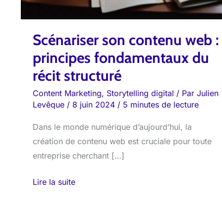
récit
structuré
Scénariser son contenu web :
principes fondamentaux du
récit structuré
Content Marketing
,
Storytelling digital
/ Par
Julien
Levêque
/
8 juin 2024
/
5 minutes de lecture
Dans le monde numérique d’aujourd’hui, la
création de contenu web est cruciale pour toute
entreprise cherchant […]
Lire la suite