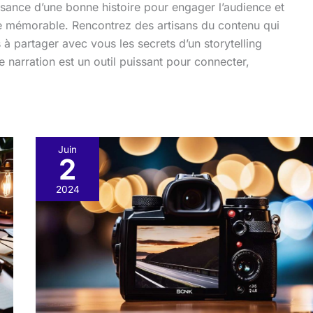
ssance d’une bonne histoire pour engager l’audience et
ce mémorable. Rencontrez des artisans du contenu qui
 à partager avec vous les secrets d’un storytelling
arration est un outil puissant pour connecter,
Juin
2
Créer
une
2024
urgence
narrative
:
techniques
de
cliffhanger