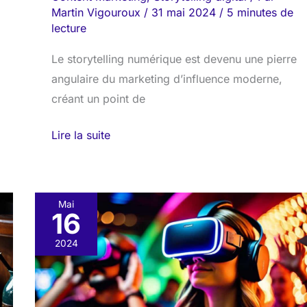
Martin Vigouroux
/
31 mai 2024
/
5 minutes de
lecture
Le storytelling numérique est devenu une pierre
angulaire du marketing d’influence moderne,
créant un point de
Lire la suite
Mai
16
L’art
du
2024
récit
interactif
: