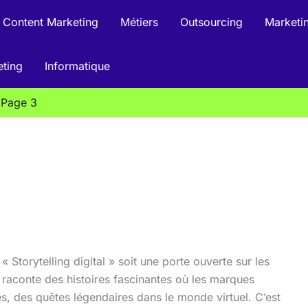
Content Marketing
Métiers
Outsourcing
Marketin
eting
Informatique
Page 3
 Storytelling digital » soit une porte ouverte sur les
 raconte des histoires fascinantes où les marques
es, des quêtes légendaires dans le monde virtuel. C’est