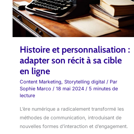
son
récit
à
sa
cible
Histoire et personnalisation :
en
ligne
adapter son récit à sa cible
en ligne
Content Marketing
,
Storytelling digital
/ Par
Sophie Marco
/
18 mai 2024
/
5 minutes de
lecture
L’ère numérique a radicalement transformé les
méthodes de communication, introduisant de
nouvelles formes d’interaction et d’engagement.