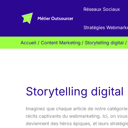
Aller
Réseaux Sociaux
au
Métier Outsourcer
contenu
Stratégies Webmark
Accueil
Content Marketing
Storytelling digital
Storytelling digital
Imaginez que chaque article de notre catégorie «
récits captivants du webmarketing. Ici, on vous
deviennent des héros épiques, et leurs stratégi