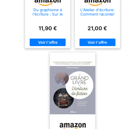
Du graphisme à
L'Atelier d'écriture:
l'écriture ; Sur le
Comment raconter
chemin de l'écriture:
une histoire
Fichier GS, 2
volumes
11,90 €
21,00 €