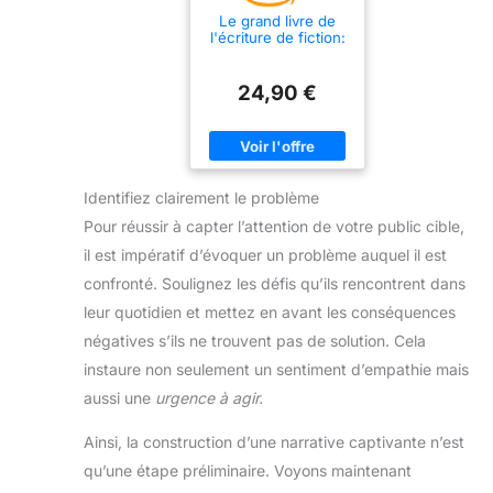
Le grand livre de
l'écriture de fiction:
De l'idée de départ
au point final, toutes
les techniques pour
24,90 €
écrire un roman,
une nouvelle, un
scénario
Identifiez clairement le problème
Pour réussir à capter l’attention de votre public cible,
il est impératif d’évoquer un problème auquel il est
confronté. Soulignez les défis qu’ils rencontrent dans
leur quotidien et mettez en avant les conséquences
négatives s’ils ne trouvent pas de solution. Cela
instaure non seulement un sentiment d’empathie mais
aussi une
urgence à agir.
Ainsi, la construction d’une narrative captivante n’est
qu’une étape préliminaire. Voyons maintenant