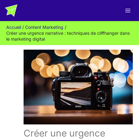
Aller
R
au
e
contenu
c
Accueil
Content Marketing
h
Créer une urgence narrative : techniques de cliffhanger dans
e
le marketing digital
r
c
h
e
r
Créer une urgence