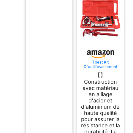
Tbest Kit
D'outil'évasement
de u in, 11 Pièces
【】
Réion Tube
Carburant in avec
Construction
Ensemble Cintrage
avec matériau
Coupeur
outil'évasement UX
en alliage
ins,u Circuit in
d'acier et
d'aluminium de
haute qualité
pour assurer la
résistance et la
durabilité. La