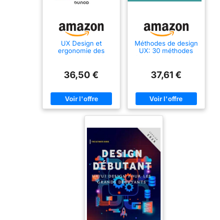
UX Design et
Méthodes de design
ergonomie des
UX: 30 méthodes
interfaces - 7e éd.
fondamentales pour
concevoir des
expériences
36,50 €
37,61 €
optimales