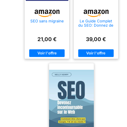
SEO sans migraine
Le Guide Complet
du SEO: Donnez de
la visibilité à votre
business en ligne
grâce au SEO !
21,00 €
39,00 €