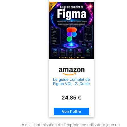
Le guide complet de
Figma VOL. 2: Guide
étape par étape pour
les débutants: la
conception
24,85 €
d'interfaces
utilisateur, la
création de
systèmes de ...
réalisation de projets
professionnels
Ainsi, l’optimisation de l’expérience utilisateur joue un
UI/UX