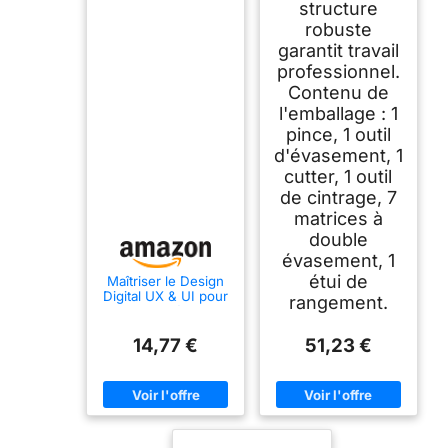
structure
robuste
garantit travail
professionnel.
Contenu de
l'emballage : 1
pince, 1 outil
d'évasement, 1
cutter, 1 outil
de cintrage, 7
matrices à
double
évasement, 1
étui de
Maîtriser le Design
Digital UX & UI pour
rangement.
les Pros: Méthodes,
Outils et Cas
Pratiques
14,77 €
51,23 €