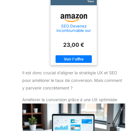
SEO Devenez
incontournable sur
le Web: Comment
être choisi par
Google, l'IA et vos
23,00 €
clients ?
Il est donc crucial d’aligner la stratégie UX et SEO
pour améliorer le taux de conversion. Mais comment
y parvenir concrètement ?
Améliorer la conversion grâce à une UX optimisée