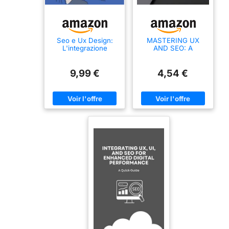
Seo e Ux Design:
MASTERING UX
L'integrazione
AND SEO: A
vincente per siti web
Comprehensive
di successo (Italian
Guide to UX Design
Edition)
and SEO Integration
9,99 €
4,54 €
(English Edition)