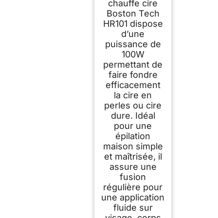
chauffe cire
Corps, Maillot
Boston Tech
HR101 dispose
d’une
puissance de
100W
permettant de
faire fondre
efficacement
la cire en
perles ou cire
dure. Idéal
pour une
épilation
maison simple
et maîtrisée, il
assure une
fusion
régulière pour
une application
fluide sur
visage, corps