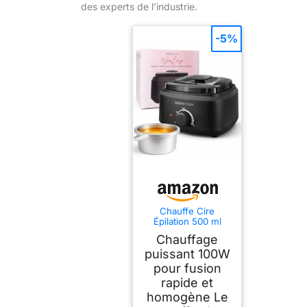
des experts de l’industrie.
-5%
Chauffe Cire
Épilation 500 ml
100W – Boston Tech
Chauffage
HR101 Appareil à
Cire Chaude avec
puissant 100W
Pot Aluminium
pour fusion
Amovible et
rapide et
Température
Réglable – Machine
homogène Le
Épilation Visage,