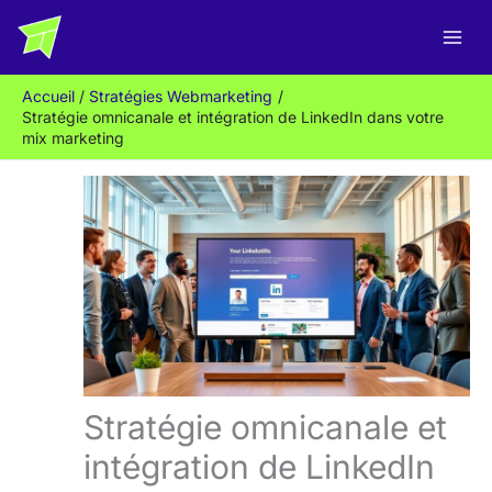
Aller
R
au
e
contenu
c
Accueil
Stratégies Webmarketing
h
Stratégie omnicanale et intégration de LinkedIn dans votre
e
mix marketing
r
c
h
e
r
Stratégie omnicanale et
intégration de LinkedIn