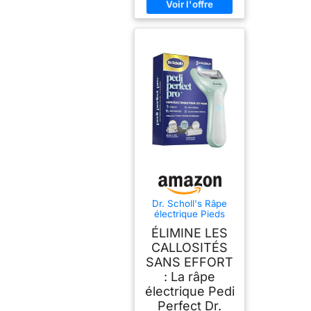
Dr. Scholl's Râpe
électrique Pieds
Pedi Perfect Pro
ÉLIMINE LES
avec 3 rouleaux
Nano Tech - Élimine
CALLOSITÉS
les callosités pour
SANS EFFORT
des pieds doux et
: La râpe
beaux - Autonomie
90 minutes -
électrique Pedi
Rechargeable et
Perfect Dr.
Etanche