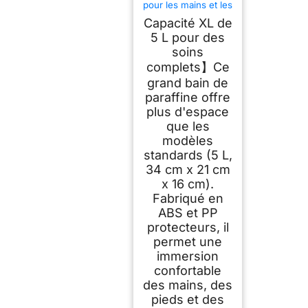
pour les mains et les
pieds Boston
Capacité XL de
Tech®Appareil à
paraffine pour
5 L pour des
soulager les
soins
douleurs
complets】Ce
musculaires et
l'arthrite. Grande
grand bain de
capacité de 5 L.
paraffine offre
Contient 900 g de
paraffine et
plus d'espace
accessoires
que les
modèles
standards (5 L,
34 cm x 21 cm
x 16 cm).
Fabriqué en
ABS et PP
protecteurs, il
permet une
immersion
confortable
des mains, des
pieds et des