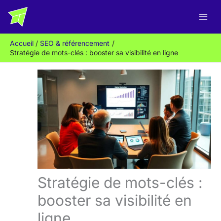
Aller
R
au
e
contenu
c
Accueil
SEO & référencement
h
Stratégie de mots-clés : booster sa visibilité en ligne
e
r
c
h
e
r
Stratégie de mots-clés :
booster sa visibilité en
ligne