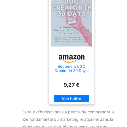
Become a UGC
Creator in 30 Days:
A Guide to User
Generated Content
and Pitching Brands
9,27 €
For Influencers and
Beginners (English
Edition)
Ce tour d’horizon nous a permis de comprendre le
rôle fondamental du marketing relationnel dans la
rétention client online. Nous avons vu que des