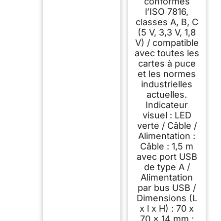
conformes
l’ISO 7816,
classes A, B, C
(5 V, 3,3 V, 1,8
V) / compatible
avec toutes les
cartes à puce
et les normes
industrielles
actuelles.
Indicateur
visuel : LED
verte / Câble /
Alimentation :
Câble : 1,5 m
avec port USB
de type A /
Alimentation
par bus USB /
Dimensions (L
x l x H) : 70 x
70 x 14 mm ;