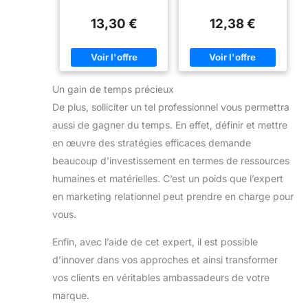
Coaches and
Entrepreneurs Who
13,30 €
12,38 €
Want High Paying
Clients and
Speaking Gigs
(Influencer
Marketing and
Branding)
Un gain de temps précieux
De plus, solliciter un tel professionnel vous permettra
aussi de gagner du temps. En effet, définir et mettre
en œuvre des stratégies efficaces demande
beaucoup d’investissement en termes de ressources
humaines et matérielles. C’est un poids que l’expert
en marketing relationnel peut prendre en charge pour
vous.
Enfin, avec l’aide de cet expert, il est possible
d’innover dans vos approches et ainsi transformer
vos clients en véritables ambassadeurs de votre
marque.