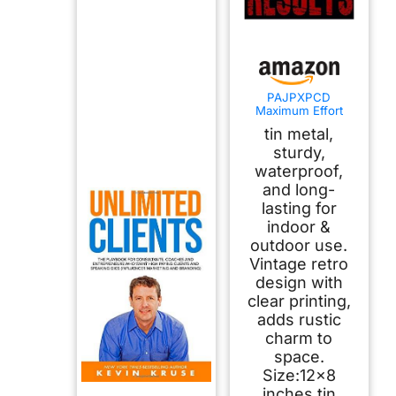
PAJPXPCD
Maximum Effort
Results Motivational
tin metal,
Quote Tin Sign for
Office Garage Wall
sturdy,
Decor 8 X 12 in
waterproof,
and long-
lasting for
indoor &
outdoor use.
Vintage retro
design with
clear printing,
adds rustic
charm to
space.
Size:12x8
inches tin