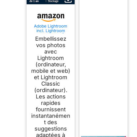
Adobe Lightroom
incl. Lightroom
Classic 1 TO |
Embellissez
fonctionnalités IA | 1
an |PC/Mac
vos photos
|Téléchargement
avec
Lightroom
(ordinateur,
mobile et web)
et Lightroom
Classic
(ordinateur).
Les actions
rapides
fournissent
instantanémen
t des
suggestions
adaptées à