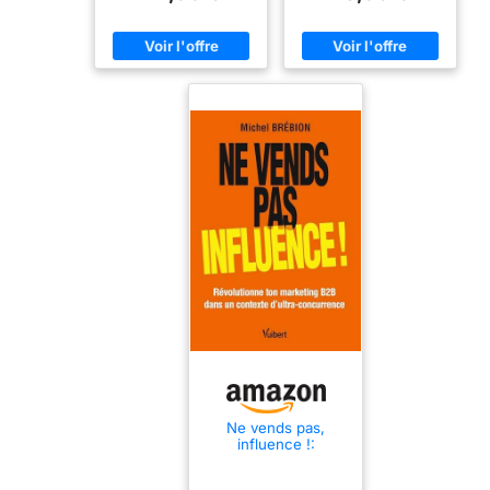
collaboration -
influenceurs et
Choisir le bon type
communautés sur
de campagne
les réseaux sociaux
Ne vends pas,
influence !:
Révolutionne ton
marketing B2B dans