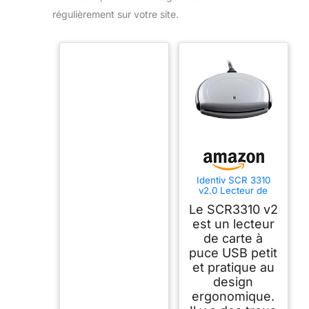
régulièrement sur votre site.
Identiv SCR 3310
v2.0 Lecteur de
carte à puce USB -
Le SCR3310 v2
idéal pour la banque
en ligne/ accès
est un lecteur
sécurisé aux
de carte à
réseaux et PC /
puce USB petit
sécurité sociale et
programme de
et pratique au
fidélité (également
design
pour 1,8 V)
ergonomique.