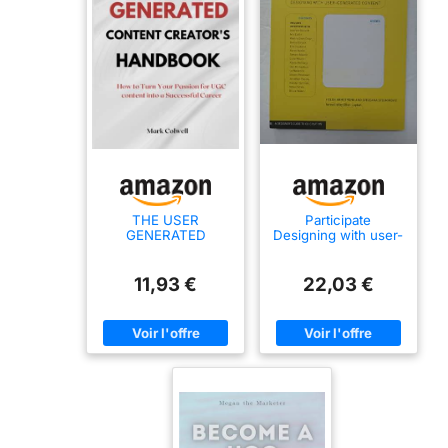
THE USER
Participate
GENERATED
Designing with user-
CONTENT
generated Content
CREATOR'S
/anglais
HANDBOOK: How to
11,93 €
22,03 €
Turn Your Passion
for UGC content into
a Successful Career