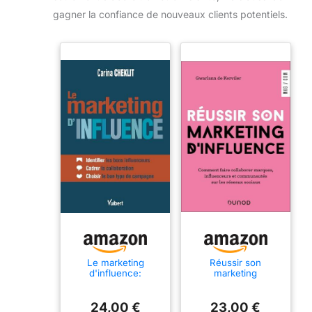
gagner la confiance de nouveaux clients potentiels.
Le marketing
Réussir son
d'influence:
marketing
Identifier les bons
d'influence:
influenceurs -
Comment faire
Cadrer la
collaborer marques,
24,00 €
23,00 €