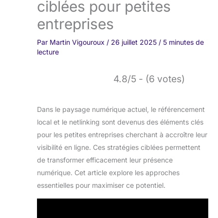
ciblées pour petites
entreprises
Par
Martin Vigouroux
/
26 juillet 2025
/
5 minutes de
lecture
4.8/5 - (6 votes)
Dans le paysage numérique actuel, le référencement
local et le netlinking sont devenus des éléments clés
pour les petites entreprises cherchant à accroître leur
visibilité en ligne. Ces stratégies ciblées permettent
de transformer efficacement leur présence
numérique. Cet article explore les approches
essentielles pour maximiser ce potentiel.