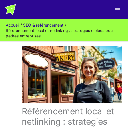
Aller
R
au
e
contenu
c
Accueil
SEO & référencement
h
Référencement local et netlinking : stratégies ciblées pour
e
petites entreprises
r
c
h
e
r
Référencement local et
netlinking : stratégies