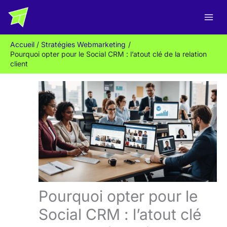
Aller
R
au
e
contenu
c
Accueil
Stratégies Webmarketing
h
Pourquoi opter pour le Social CRM : l’atout clé de la relation
e
client
r
c
h
e
r
Pourquoi opter pour le
Social CRM : l’atout clé