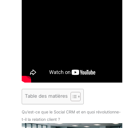
Table des matières
Qu’est-ce que le Social CRM et en quoi révolutionne-
t-il la relation client ?