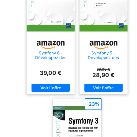
Symfony 6 -
Symfony 5 -
Développez des
Développez des
sites web PHP
sites web PHP
structurés et
structurés et
39,00 €
performants
performants
39,00 €
28,90 €
-23%