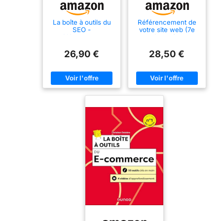
La boîte à outils du
Référencement de
SEO -
votre site web (7e
Référencement
édition) -
naturel:
Intelligence
Référencement
artificielle et outils
26,90 €
28,50 €
naturel
Google pour
optimiser le SEO