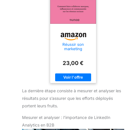
Réussir son
marketing
d'influence:
Comment faire
collaborer marques,
23,00 €
influenceurs et
communautés sur
les réseaux sociaux
La dernière étape consiste à mesurer et analyser les
résultats pour s’assurer que les efforts déployés
portent leurs fruits.
Mesurer et analyser : l’importance de LinkedIn
Analytics en B2B