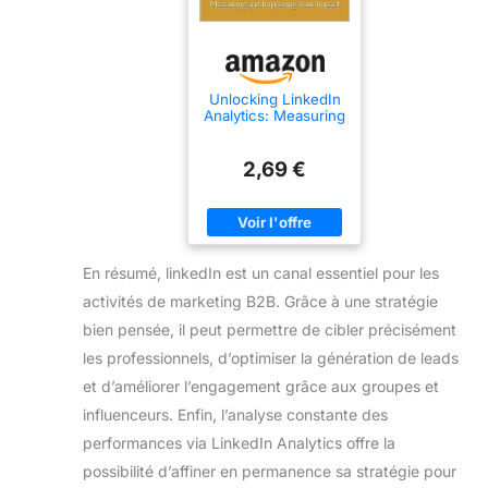
Unlocking LinkedIn
Analytics: Measuring
and Improving Your
Impact (LinkedIn
Pro: Mastering
2,69 €
Career Success
with the Ultimate
Networking
Platform) (English
Edition)
En résumé, linkedIn est un canal essentiel pour les
activités de marketing B2B. Grâce à une stratégie
bien pensée, il peut permettre de cibler précisément
les professionnels, d’optimiser la génération de leads
et d’améliorer l’engagement grâce aux groupes et
influenceurs. Enfin, l’analyse constante des
performances via LinkedIn Analytics offre la
possibilité d’affiner en permanence sa stratégie pour