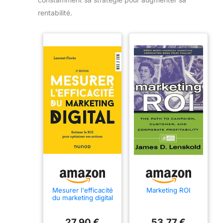
rentabilité.
Mesurer l'efficacité
Marketing ROI
du marketing digital
- 3e éd. - Estimer le
ROI pour optimiser
ses actions
27,90 €
53,77 €