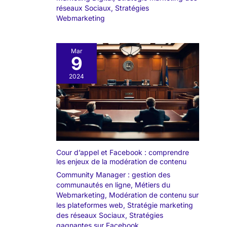
réseaux Sociaux
,
Stratégies
Webmarketing
Mar
9
2024
Cour d’appel et Facebook : comprendre
les enjeux de la modération de contenu
Community Manager : gestion des
communautés en ligne
,
Métiers du
Webmarketing
,
Modération de contenu sur
les plateformes web
,
Stratégie marketing
des réseaux Sociaux
,
Stratégies
gagnantes sur Facebook