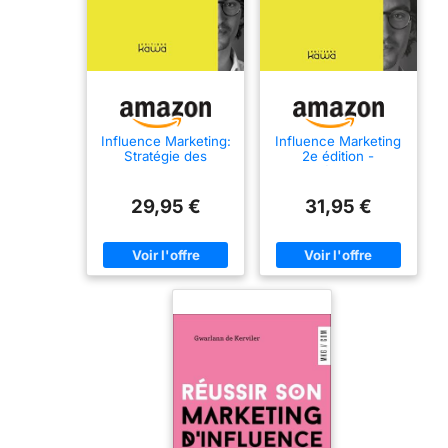
Influence Marketing:
Influence Marketing
Stratégie des
2e édition -
marques avec les
Stratégies des
influenceurs
marques avec les
influenceurs:
29,95 €
31,95 €
Stratégies des
marques avec les
influenceurs