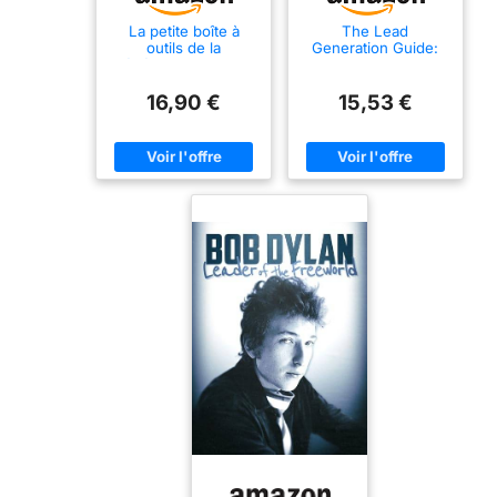
La petite boîte à
The Lead
outils de la
Generation Guide:
Génération de leads:
The Five-Step
32 outils clés en
Marketing System to
main et 9 plans
Attract Your Ideal
16,90 €
15,53 €
d'action
Clients & Increase
Your Sales