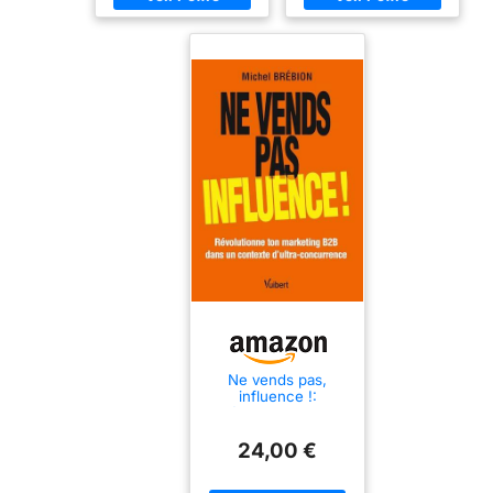
Ne vends pas,
influence !:
Révolutionne ton
marketing B2B dans
un contexte d'ultra-
24,00 €
concurrence