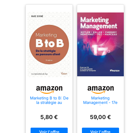
Marketing B to B: De
Marketing
la stratégie au
Management - 17e
parcours client
édition: À jour sur
l'IA et la
responsabilité
5,80 €
59,00 €
sociétale de
l'entreprise