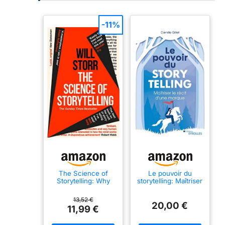
-11%
The Science of
Le pouvoir du
Storytelling: Why
storytelling: Maîtriser
Stories Make Us
le récit d'une
Human, and How to
marque
13,52 €
Tell Them Better
20,00 €
11,99 €