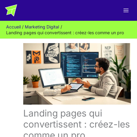
Aller
R
au
e
contenu
c
Accueil
Marketing Digital
h
Landing pages qui convertissent : créez-les comme un pro
e
r
c
h
e
r
Landing pages qui
convertissent : créez-les
comme un pro