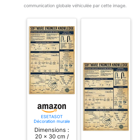
communication globale véhiculée par cette image.
ESETASOT
Décoration murale
en métal - Ingénieur
Dimensions :
logiciel - Infographie
- Affiche de lecture
20 x 30 cm /