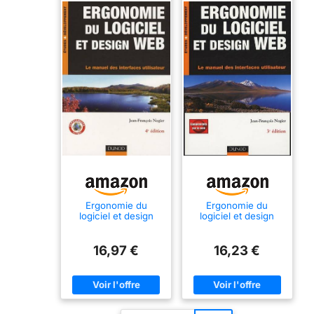
Ergonomie du
Ergonomie du
logiciel et design
logiciel et design
web : Le manuel
Web: Le manuel des
des interfaces
interfaces utilisateur
utilisateur
16,97 €
16,23 €