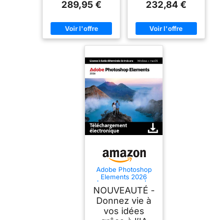
289,95 €
232,84 €
Adobe Photoshop
Elements 2026
|Licence 3 ans | 1
NOUVEAUTÉ -
appareil |1
Usager|PC/Mac|Télé
Donnez vie à
chargement
vos idées