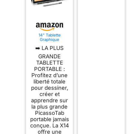
14" Tablette
Graphique
Autonome,
➡️ LA PLUS
PicassoTab X14,
Portable, sans
GRANDE
Ordinateur
TABLETTE
PORTABLE :
Profitez d’une
liberté totale
pour dessiner,
créer et
apprendre sur
la plus grande
PicassoTab
portable jamais
conçue. La X14
offre une