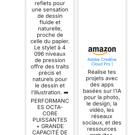
reflets pour
une sensation
de dessin
fluide et
naturelle,
proche de
celle du papier.
Le stylet à 4
096 niveaux
Adobe Creative
de pression
Cloud Pro |
offre des traits
Étudiants/Enseignant
Réalise tes
précis et
s | Logiciel Créatif
avec IA | 1 an |
projets avec
naturels pour
PC/Mac |
des apps
le dessin et
Téléchargement
basées sur l’IA
l’illustration. ➡️
pour la photo,
PERFORMANC
le design, la
ES OCTA-
vidéo, les
CORE
réseaux
PUISSANTES
sociaux, et des
+ GRANDE
ressources
CAPACITÉ DE