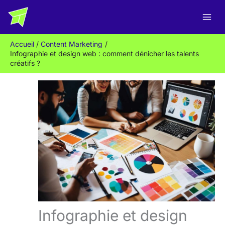
Aller
R
au
e
contenu
c
Accueil
Content Marketing
h
Infographie et design web : comment dénicher les talents
e
créatifs ?
r
c
h
e
r
Infographie et design