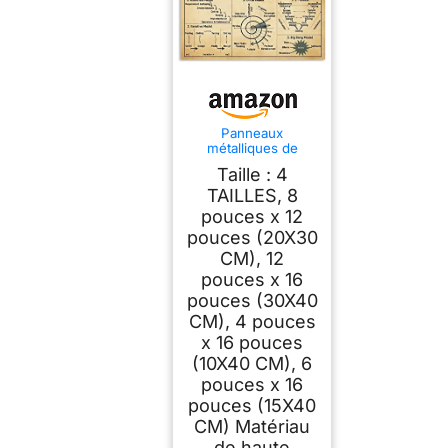
Panneaux
métalliques de
connaissances
Taille : 4
d'ingénieur logiciel,
décoration murale,
TAILLES, 8
infographie
pouces x 12
d'ingénierie
pouces (20X30
logicielle, lecture,
affiches en
CM), 12
aluminium, plaques
pouces x 16
de guide de
l'ingénieur, maison,
pouces (30X40
bureau, sal
CM), 4 pouces
x 16 pouces
(10X40 CM), 6
pouces x 16
pouces (15X40
CM) Matériau
de haute