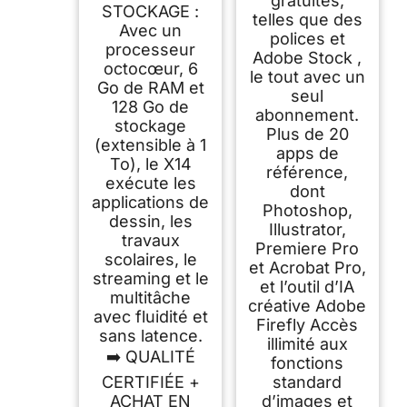
gratuites,
STOCKAGE :
telles que des
Avec un
polices et
processeur
Adobe Stock ,
octocœur, 6
le tout avec un
Go de RAM et
seul
128 Go de
abonnement.
stockage
Plus de 20
(extensible à 1
apps de
To), le X14
référence,
exécute les
dont
applications de
Photoshop,
dessin, les
Illustrator,
travaux
Premiere Pro
scolaires, le
et Acrobat Pro,
streaming et le
et l’outil d’IA
multitâche
créative Adobe
avec fluidité et
Firefly Accès
sans latence.
illimité aux
➡️ QUALITÉ
fonctions
CERTIFIÉE +
standard
ACHAT EN
d’images et