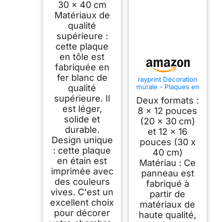
- Plaques de guide
30 x 40 cm
d'ingénieur - 30,5 x
Matériaux de
40,6 cm
qualité
supérieure :
cette plaque
en tôle est
fabriquée en
fer blanc de
rayprint Décoration
qualité
murale - Plaques en
métal - Infographies
supérieure. Il
Deux formats :
sur l'ingénierie
est léger,
logicielle - Affiches
8 x 12 pouces
de lecture - Guide
solide et
(20 x 30 cm)
de l'ingénieur - 20 x
durable.
et 12 x 16
30 cm (8 x 12
Design unique
pouces) - Bureau à
pouces (30 x
domicile
: cette plaque
40 cm)
en étain est
Matériau : Ce
imprimée avec
panneau est
des couleurs
fabriqué à
vives. C'est un
partir de
excellent choix
matériaux de
pour décorer
haute qualité,