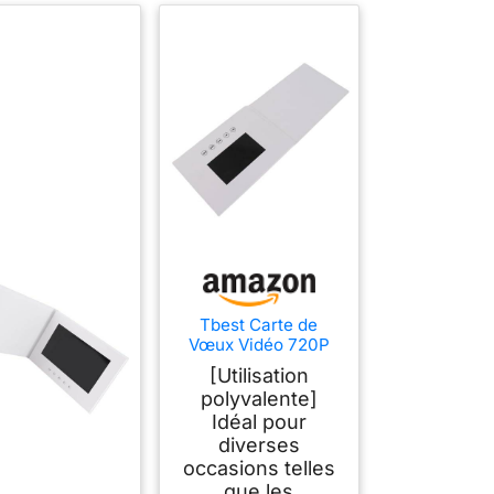
Tbest Carte de
Vœux Vidéo 720P
HD, Brochure
[Utilisation
Marketing
polyvalente]
Personnalisée,
Idéal pour
Idéale pour Les
événements et
diverses
d'anniversaire,
occasions telles
écran LCD en
que les