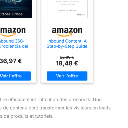
nbound 360:
Inbound Content: A
rociencia del
Step-by-Step Guide
ting que atrae,
to Doing Content
ierte y retiene
Marketing the
22,89 €
36,97 €
Inbound Way
18,48 €
tire efficacement l’attention des prospects. Une
ie de contenu peut transformer les visiteurs en leads
de produits et tutoriels.