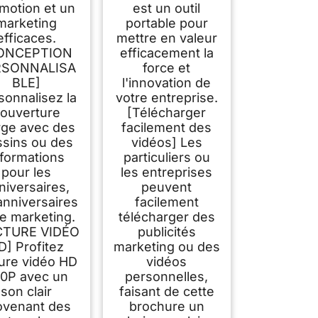
motion et un
est un outil
marketing
portable pour
efficaces.
mettre en valeur
ONCEPTION
efficacement la
RSONNALISA
force et
BLE]
l'innovation de
sonnalisez la
votre entreprise.
ouverture
[Télécharger
rge avec des
facilement des
sins ou des
vidéos] Les
nformations
particuliers ou
pour les
les entreprises
niversaires,
peuvent
anniversaires
facilement
le marketing.
télécharger des
CTURE VIDÉO
publicités
D] Profitez
marketing ou des
ture vidéo HD
vidéos
0P avec un
personnelles,
son clair
faisant de cette
ovenant des
brochure un