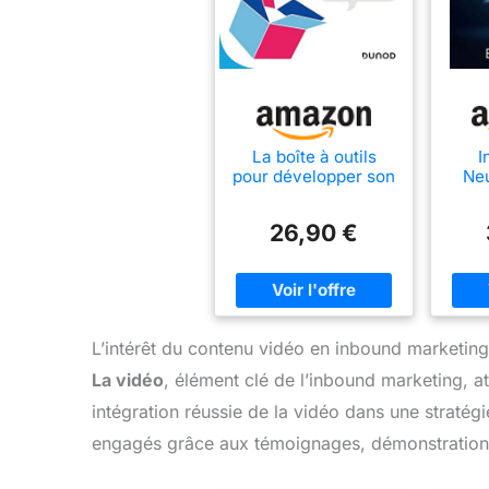
La boîte à outils
I
pour développer son
Neu
activité sur le web:
Marke
Inbound marketing -
conv
26,90 €
Modern selling -
Growth hacking
L’intérêt du contenu vidéo en inbound marketing
La vidéo
, élément clé de l’inbound marketing, at
intégration réussie de la vidéo dans une stratég
engagés grâce aux témoignages, démonstrations 