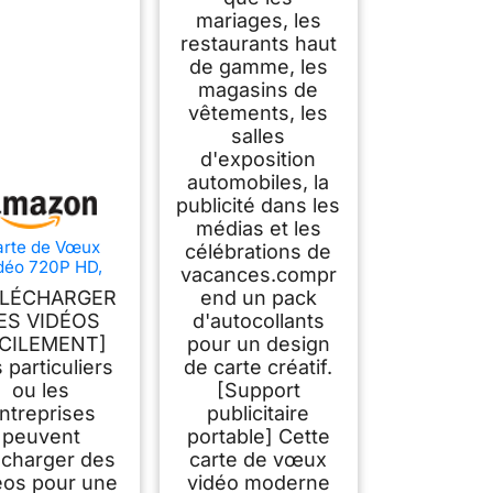
Plastique et Métal
mariages, les
(10 Pouces) (5
restaurants haut
Pouces)
de gamme, les
magasins de
vêtements, les
salles
d'exposition
automobiles, la
publicité dans les
médias et les
arte de Vœux
célébrations de
déo 720P HD,
vacances.compr
cture Vidéo,
ÉLÉCHARGER
end un pack
Conception
ES VIDÉOS
d'autocollants
yvalente pour
CILEMENT]
pour un design
Matériel de
Marketing
 particuliers
de carte créatif.
ntreprise avec
ou les
[Support
écran LCD,
ntreprises
publicitaire
ique 8,27 X 5,91
peuvent
portable] Cette
,39 Pouces (10
écharger des
carte de vœux
Pouces)
éos pour une
vidéo moderne