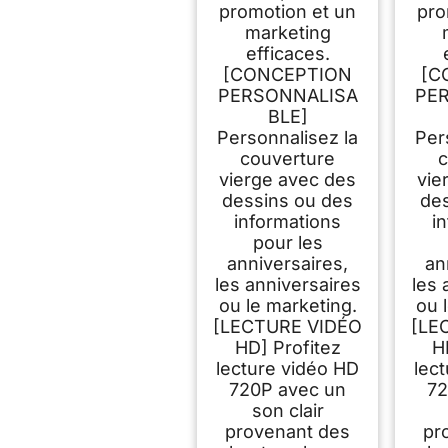
promotion et un
pro
marketing
efficaces.
[CONCEPTION
[C
PERSONNALISA
PE
BLE]
Personnalisez la
Per
couverture
c
vierge avec des
vie
dessins ou des
des
informations
i
pour les
anniversaires,
an
les anniversaires
les 
ou le marketing.
ou 
[LECTURE VIDÉO
[LE
HD] Profitez
H
lecture vidéo HD
lec
720P avec un
72
son clair
provenant des
pr