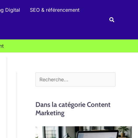
R
g Digital
SEO & référencement
e
Recherche
c
h
e
nt
r
c
h
e
r
Dans la catégorie Content
Marketing