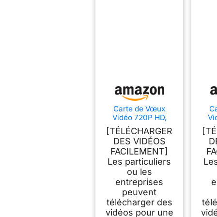
Carte de Vœux
C
Vidéo 720P HD,
Vi
Lecture Vidéo,
Le
[TÉLÉCHARGER
[T
Conception
DES VIDÉOS
D
Polyvalente pour
Pol
FACILEMENT]
FA
Matériel de
Marketing
Les particuliers
Les
d'entreprise avec
d'e
ou les
écran LCD,
entreprises
e
Plastique 8,27 X 5,91
Plast
peuvent
X 0,39 Pouces (7
X 0
télécharger des
tél
Pouces)
vidéos pour une
vid