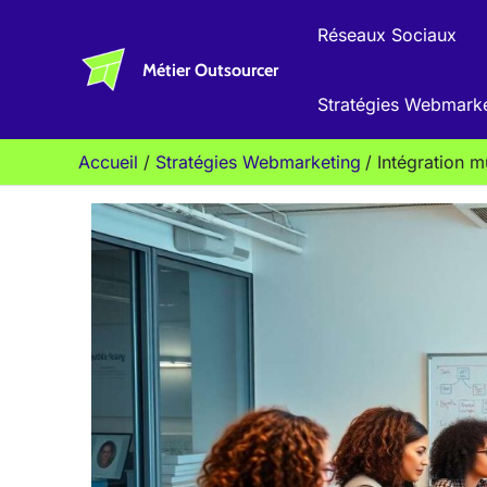
Aller
Réseaux Sociaux
au
Métier Outsourcer
contenu
Stratégies Webmark
Accueil
Stratégies Webmarketing
Intégration 