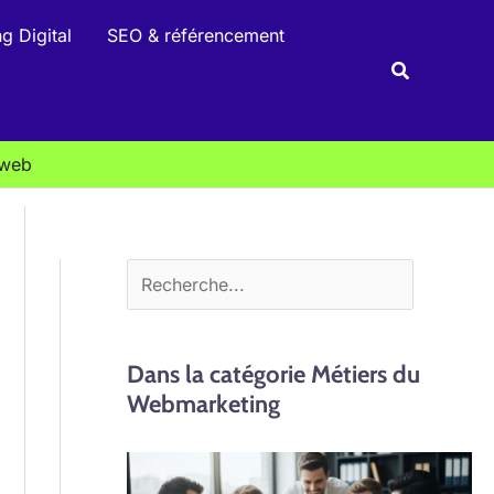
R
g Digital
SEO & référencement
e
Recherche
c
h
e
 web
r
c
h
e
r
Dans la catégorie Métiers du
Webmarketing