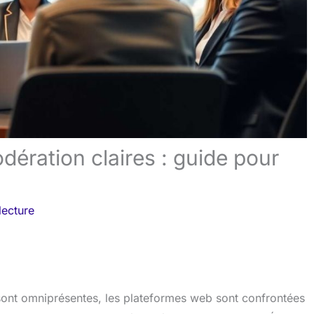
odération claires : guide pour
lecture
ont omniprésentes, les plateformes web sont confrontées