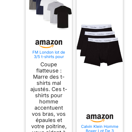
FM London lot de
3/5 t-shirts pour
hommes - T-shirts
Coupe
de qualité
supérieure avec
flatteuse :
design légèrement
Marre des t-
ajusté
shirts mal
ajustés. Ces t-
shirts pour
homme
accentuent
vos bras, vos
épaules et
votre poitrine,
Calvin Klein Homme
Boxer Lot De 3