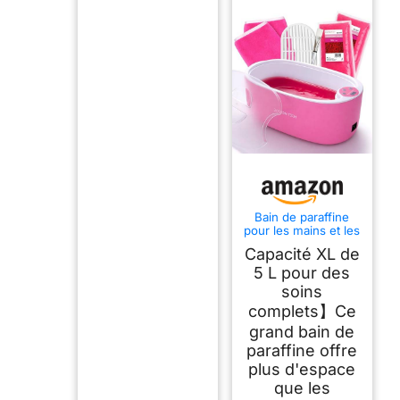
Bain de paraffine
pour les mains et les
pieds Boston
Capacité XL de
Tech®Appareil à
paraffine pour
5 L pour des
soulager les
soins
douleurs
complets】Ce
musculaires et
l'arthrite. Grande
grand bain de
capacité de 5 L.
paraffine offre
Contient 900 g de
paraffine et
plus d'espace
accessoires
que les