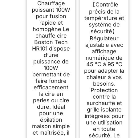
Chauffage
【Contrôle
HR101 Appareil à
Cire Chaude avec
puissant 100W
précis de la
Pot Aluminium
pour fusion
température et
Amovible et
rapide et
Température
système de
Réglable – Machine
homogène Le
sécurité】
Épilation Visage,
chauffe cire
Corps, Maillot
Régulateur
Boston Tech
ajustable avec
HR101 dispose
affichage
d’une
numérique de
puissance de
45 °C à 95 °C
100W
pour adapter la
permettant de
chaleur à vos
faire fondre
besoins.
efficacement
Protection
la cire en
contre la
perles ou cire
surchauffe et
dure. Idéal
grille isolante
pour une
intégrées pour
épilation
une utilisation
maison simple
en toute
et maîtrisée, il
sécurité. Le