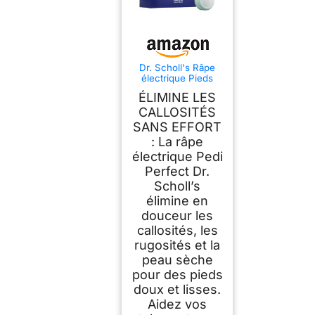
Dr. Scholl's Râpe
électrique Pieds
Pedi Perfect Pro
ÉLIMINE LES
avec 3 rouleaux
Nano Tech - Élimine
CALLOSITÉS
les callosités pour
SANS EFFORT
des pieds doux et
: La râpe
beaux - Autonomie
90 minutes -
électrique Pedi
Rechargeable et
Perfect Dr.
Etanche
Scholl’s
élimine en
douceur les
callosités, les
rugosités et la
peau sèche
pour des pieds
doux et lisses.
Aidez vos