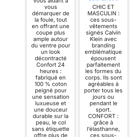
vous aidant à
Caleçon sous-
vous
CHIC ET
Vêtement, Noir
(Black), M
démarquer de
MASCULIN :
la foule, tout
ces sous-
en offrant une
vêtements
coupe plus
signés Calvin
ample autour
Klein avec
du ventre pour
branding
un look
emblématique
décontracté
épousent
Confort 24
parfaitement
heures :
les formes du
fabriqué en
corps. Ils sont
100 % coton
agréables à
peigné pour
porter tous les
une sensation
jours ou
luxueuse et
pendant le
une douceur
sport.
durable sur la
CONFORT :
peau, le col
grâce à
sans étiquette
l’élasthanne,
offre plus de
ces sous-