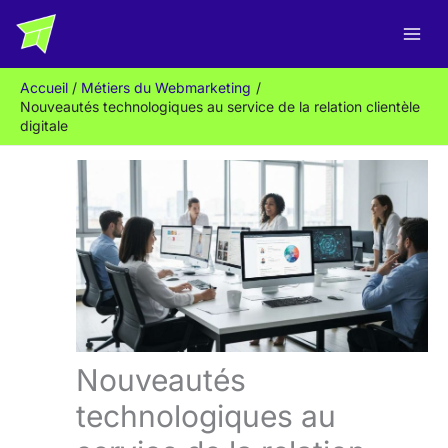
Aller
R
au
e
contenu
c
Accueil
Métiers du Webmarketing
h
Nouveautés technologiques au service de la relation clientèle
e
digitale
r
c
h
e
r
Nouveautés
technologiques au