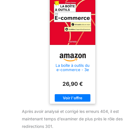
La boîte à outils du
e-commerce - 3e
éd.: 55 outils clés en
main et 4 vidéos
d'approfondissemen
26,90 €
t
Après avoir analysé et corrigé les erreurs 404, il est
maintenant temps d’examiner de plus près le rôle des
redirections 301.