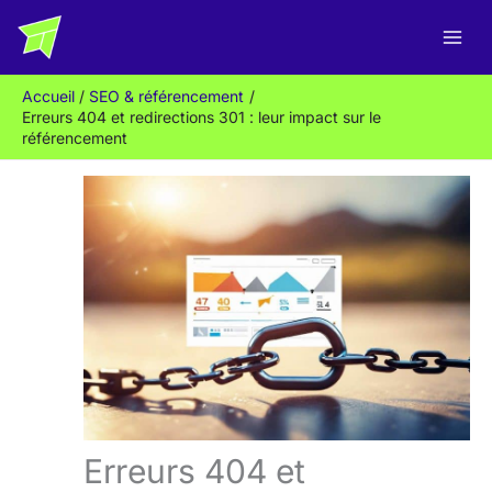
Aller
R
au
e
contenu
c
Accueil
SEO & référencement
h
Erreurs 404 et redirections 301 : leur impact sur le
e
référencement
r
c
h
e
r
Erreurs 404 et