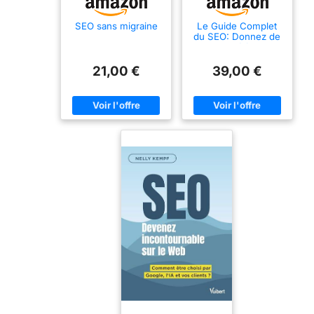
SEO sans migraine
Le Guide Complet
du SEO: Donnez de
la visibilité à votre
business en ligne
grâce au SEO !
21,00 €
39,00 €