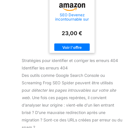
SEO Devenez
incontournable sur
le Web: Comment
être choisi par
Google, l'IA et vos
23,00 €
clients ?
Stratégies pour identifier et corriger les erreurs 404
Identifier les erreurs 404
Des outils comme Google Search Console ou
Screaming Frog SEO Spider peuvent être utilisés
pour
détecter les pages introuvables sur votre site
web.
Une fois ces pages repérées, il convient
d’analyser leur origine : vient-elle d’un lien entrant
brisé ? D’une mauvaise redirection après une
migration ? Sont-ce des URLs créées par erreur ou du
spam ?