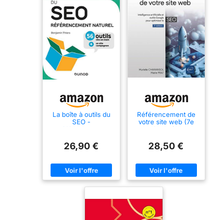
La boîte à outils du
Référencement de
SEO -
votre site web (7e
Référencement
édition) -
naturel:
Intelligence
Référencement
artificielle et outils
26,90 €
28,50 €
naturel
Google pour
optimiser le SEO