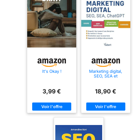
It's Okay !
Marketing digital,
SEO, SEA et
ChatGPT: Cours -
QCM - Exercices -
Rédaction de
3,99 €
18,90 €
prompts - Corrigés