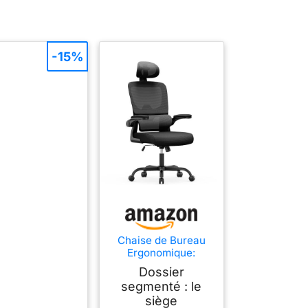
-15%
Chaise de Bureau
Ergonomique:
Fauteuil Bureau
Dossier
avec Support
segmenté : le
Lombaire en
siège
C,Dossier et Appui-