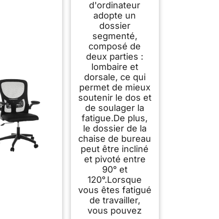
tête
d'ordinateur
Réglables,Reversibl
adopte un
e Armrest,Siege en
dossier
Maille Respirante
segmenté,
Convient à la
composé de
Maison Bureau
deux parties :
,Lecture,Noir
lombaire et
dorsale, ce qui
permet de mieux
soutenir le dos et
de soulager la
fatigue.De plus,
le dossier de la
chaise de bureau
peut être incliné
et pivoté entre
90° et
120°.Lorsque
vous êtes fatigué
de travailler,
vous pouvez