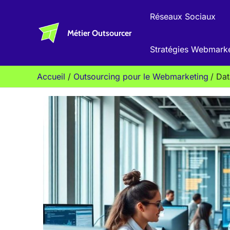
Aller
Réseaux Sociaux
au
Métier Outsourcer
contenu
Stratégies Webmark
Accueil
Outsourcing pour le Webmarketing
Dat