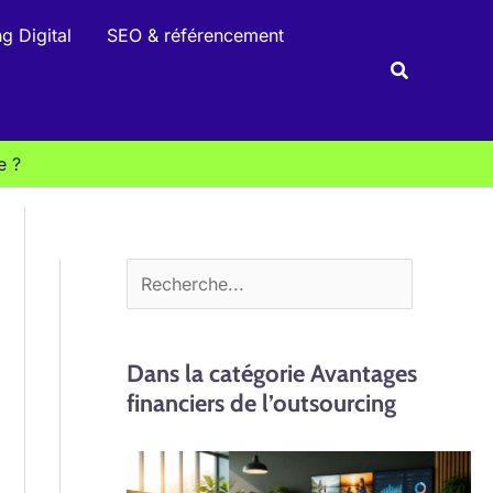
R
g Digital
SEO & référencement
e
Recherche
c
h
e
e ?
r
c
h
e
r
Dans la catégorie Avantages
financiers de l’outsourcing