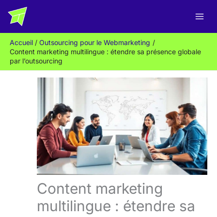
Aller
R
au
e
contenu
c
Accueil
Outsourcing pour le Webmarketing
h
Content marketing multilingue : étendre sa présence globale
e
par l’outsourcing
r
c
h
e
r
Content marketing
multilingue : étendre sa