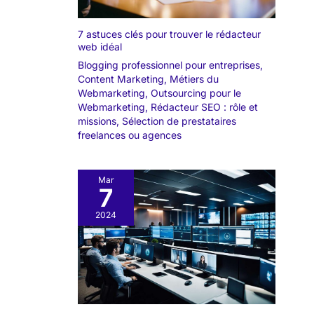
7 astuces clés pour trouver le rédacteur
web idéal
Blogging professionnel pour entreprises
,
Content Marketing
,
Métiers du
Webmarketing
,
Outsourcing pour le
Webmarketing
,
Rédacteur SEO : rôle et
missions
,
Sélection de prestataires
freelances ou agences
Mar
7
2024