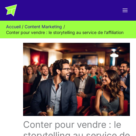
Aller
R
au
e
contenu
c
Accueil
Content Marketing
h
Conter pour vendre : le storytelling au service de l’affiliation
e
r
c
h
e
r
Conter pour vendre : le
storytelling au service de