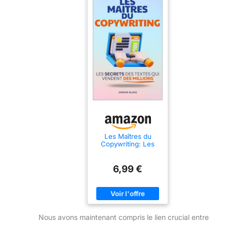
Les Maîtres du
Copywriting: Les
Secrets des Textes
qui Vendent des
Millions | Livre sur le
6,99 €
Copywriting en
Français | Le Guide
du Copywriting et de
la Vente en Ligne |
Tous les Secrets du
Copywriting
Nous avons maintenant compris le lien crucial entre