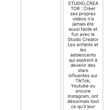
- Accessoires avec
STUDIO_CREA
Fond Vert, Trepied
TOR : Créer
et Anneau de
ses propres
Lumière - dès 8 ans
- INF 001 -
vidéos n’a
Cranberry
jamais été
aussi facile et
fun avec le
Studio Creator
Les enfants et
les
adolescents
qui aspirent à
devenir des
stars
influentes sur
TikTok,
Youtube ou
encore
Instagram, ont
désormais tout
ce qu’il leur