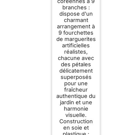
coréennes à 9
mariage,
branches :
arrangement floral et
création de contenu
dispose d'un
visuel (rouge vif)
charmant
arrangement à
9 fourchettes
de marguerites
artificielles
réalistes,
chacune avec
des pétales
délicatement
superposés
pour une
fraîcheur
authentique du
jardin et une
harmonie
visuelle.
Construction
en soie et
plastique :