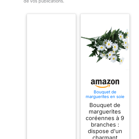
de vos publications.
Bouquet de
marguerites en soie
réaliste pour
Bouquet de
décoration
d'intérieur, jardin,
marguerites
fête, cérémonie de
coréennes à 9
mariage,
branches :
arrangement floral et
création de contenu
dispose d'un
visuel (blanc)
charmant