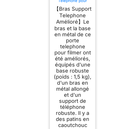
Telephone pour
Filmer, Bras Articulé
【Bras Support
Telephone Support
pour iPhone, 30 CM
Telephone
Long, Réglable et
Amélioré】Le
Pliable, Adapté à la
Diffusion en Direct,
bras et la base
à la Peinture et à
en métal de ce
L'enregistrement
Vidéo de
porte
telephone
pour filmer ont
été améliorés,
équipés d'une
base robuste
(poids : 1,5 kg),
d'un bras en
métal allongé
et d'un
support de
téléphone
robuste. Il y a
des patins en
caoutchouc