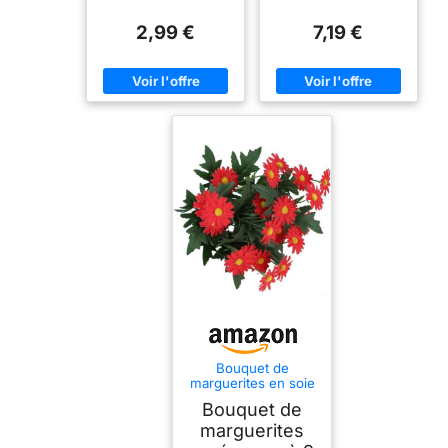
2,99 €
7,19 €
Bouquet de
marguerites en soie
réaliste pour
Bouquet de
décoration de
maison, jardin, fête,
marguerites
cérémonie de