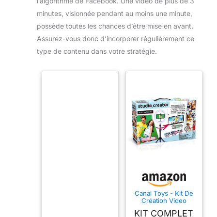
l’algorithme de Facebook. Une vidéo de plus de 3
minutes, visionnée pendant au moins une minute,
possède toutes les chances d’être mise en avant.
Assurez-vous donc d’incorporer régulièrement ce
type de contenu dans votre stratégie.
Canal Toys - Kit De
Création Video
Studio Creator -
KIT COMPLET
Deviens Influenceur