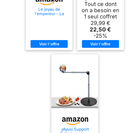
Tout ce dont
Le joyau de
on a besoin en
l'empereur - La
1 seul coffret
création de l'Hôtel
29,99 €
Bulgari Roma
22,50 €
-25%
yAyusi Support