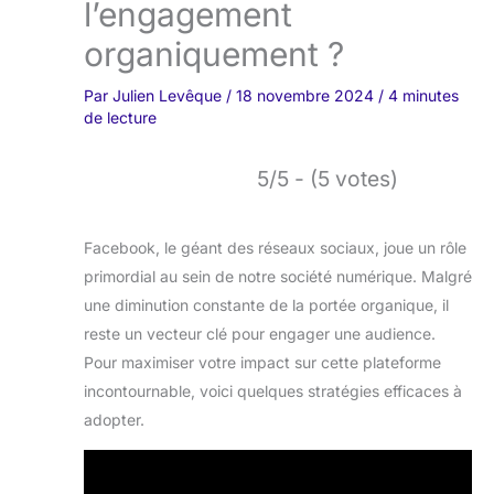
l’engagement
organiquement ?
Par
Julien Levêque
/
18 novembre 2024
/
4 minutes
de lecture
5/5 - (5 votes)
Facebook, le géant des réseaux sociaux, joue un rôle
primordial au sein de notre société numérique. Malgré
une diminution constante de la portée organique, il
reste un vecteur clé pour engager une audience.
Pour maximiser votre impact sur cette plateforme
incontournable, voici quelques stratégies efficaces à
adopter.