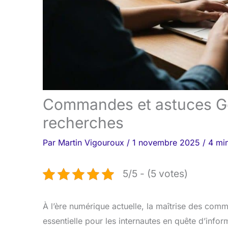
Commandes et astuces Go
recherches
Par
Martin Vigouroux
/
1 novembre 2025
/
4 min
5/5 - (5 votes)
À l’ère numérique actuelle, la maîtrise des com
essentielle pour les internautes en quête d’info