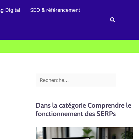
R
g Digital
SEO & référencement
e
Recherche
c
h
e
r
c
h
e
r
Dans la catégorie Comprendre le
fonctionnement des SERPs