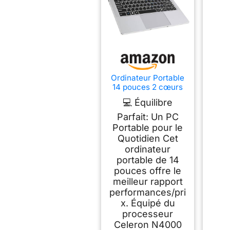
Ordinateur Portable
14 pouces 2 cœurs
(jusqu’à 2,6 GHz) PC
💻 Équilibre
Portable 6 Go DDR4
128 Go SSD, WiFi 5G,
Parfait: Un PC
Mini-HDMI, Design
Portable pour le
Sans Ventilateur
Quotidien Cet
Computer, Idéal pour
ordinateur
Étudiants, Entreprise
portable de 14
– Souris Incluse
pouces offre le
meilleur rapport
performances/pri
x. Équipé du
processeur
Celeron N4000