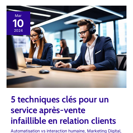
5
Mar
10
techniques
clés
2024
pour
un
service
après-
vente
infaillible
en
relation
5 techniques clés pour un
clients
service après-vente
infaillible en relation clients
Automatisation vs interaction humaine
,
Marketing Digital
,