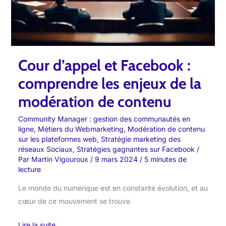
les
enjeux
de
la
modération
Cour d’appel et Facebook :
de
comprendre les enjeux de la
contenu
modération de contenu
Community Manager : gestion des communautés en
ligne
,
Métiers du Webmarketing
,
Modération de contenu
sur les plateformes web
,
Stratégie marketing des
réseaux Sociaux
,
Stratégies gagnantes sur Facebook
/
Par
Martin Vigouroux
/
9 mars 2024
/
5 minutes de
lecture
Le monde du numérique est en constante évolution, et au
cœur de ce mouvement se trouve
Lire la suite