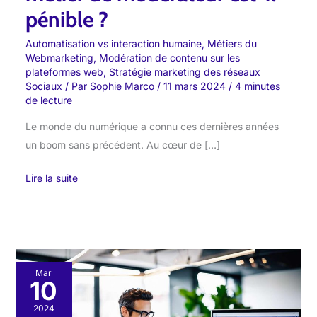
pénible ?
Automatisation vs interaction humaine
,
Métiers du
Webmarketing
,
Modération de contenu sur les
plateformes web
,
Stratégie marketing des réseaux
Sociaux
/ Par
Sophie Marco
/
11 mars 2024
/
4 minutes
de lecture
Le monde du numérique a connu ces dernières années
un boom sans précédent. Au cœur de […]
Lire la suite
8
Mar
10
conseils
pour
2024