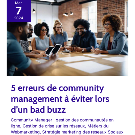
5
Mar
7
erreurs
de
2024
community
management
à
éviter
lors
d’un
bad
buzz
5 erreurs de community
management à éviter lors
d’un bad buzz
Community Manager : gestion des communautés en
ligne
,
Gestion de crise sur les réseaux
,
Métiers du
Webmarketing
,
Stratégie marketing des réseaux Sociaux