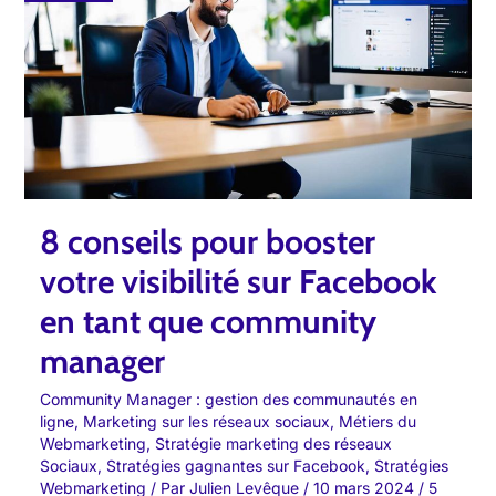
booster
votre
visibilité
sur
Facebook
en
tant
que
8 conseils pour booster
community
votre visibilité sur Facebook
manager
en tant que community
manager
Community Manager : gestion des communautés en
ligne
,
Marketing sur les réseaux sociaux
,
Métiers du
Webmarketing
,
Stratégie marketing des réseaux
Sociaux
,
Stratégies gagnantes sur Facebook
,
Stratégies
Webmarketing
/ Par
Julien Levêque
/
10 mars 2024
/
5