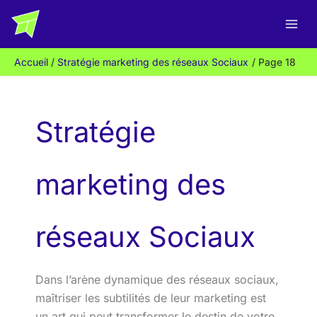
Aller
Rechercher
au
contenu
Accueil
Stratégie marketing des réseaux Sociaux
Page 18
Stratégie
marketing des
réseaux Sociaux
Dans l’arène dynamique des réseaux sociaux,
maîtriser les subtilités de leur marketing est
un art qui peut transformer le destin de votre