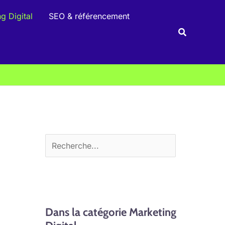
R
g Digital
SEO & référencement
e
Recherche
c
h
e
r
c
h
e
r
Dans la catégorie Marketing