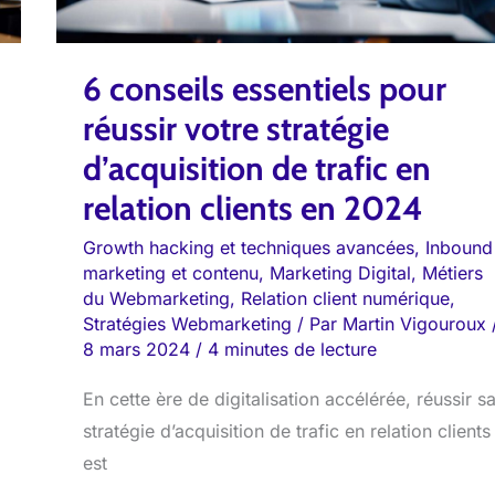
de
trafic
6 conseils essentiels pour
en
relation
réussir votre stratégie
clients
d’acquisition de trafic en
en
relation clients en 2024
2024
Growth hacking et techniques avancées
,
Inbound
marketing et contenu
,
Marketing Digital
,
Métiers
du Webmarketing
,
Relation client numérique
,
Stratégies Webmarketing
/ Par
Martin Vigouroux
8 mars 2024
/
4 minutes de lecture
En cette ère de digitalisation accélérée, réussir s
stratégie d’acquisition de trafic en relation clients
est