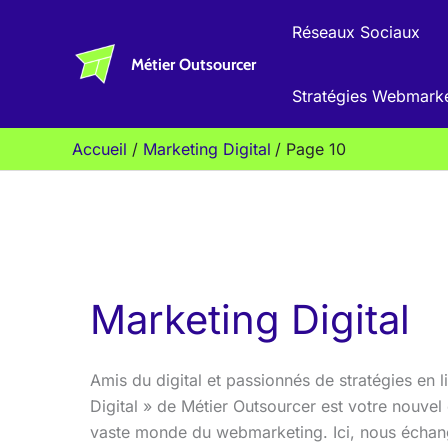
Aller
Réseaux Sociaux
au
Métier Outsourcer
contenu
Stratégies Webmark
Accueil
Marketing Digital
Page 10
Marketing Digital
Amis du digital et passionnés de stratégies en 
Digital » de Métier Outsourcer est votre nouve
vaste monde du webmarketing. Ici, nous échange