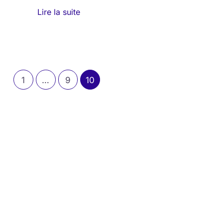
Lire la suite
1
…
9
10