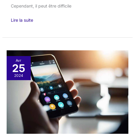
Cependant, il peut être difficile
Lire la suite
Content
Avr
25
curation
mobile
2024
:
adapter
sa
stratégie
aux
smartphones