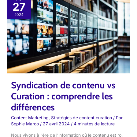
27
de
contenu
2024
vs
Curation
:
comprendre
les
différences
Syndication de contenu vs
Curation : comprendre les
différences
Content Marketing
,
Stratégies de content curation
/ Par
Sophie Marco
/
27 avril 2024
/
4 minutes de lecture
Nous vivons à l’ère de l’information où le contenu est roi.