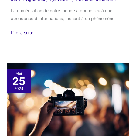
La numérisation de notre monde a donné lieu à une
abondance d’informations, menant à un phénomène
Lire la suite
User
Mai
25
Generated
Content
2024
:
l’intégrer
dans
sa
stratégie
de