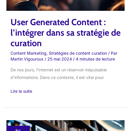
curation
User Generated Content :
l’intégrer dans sa stratégie de
curation
Content Marketing
,
Stratégies de content curation
/ Par
Martin Vigouroux
/
25 mai 2024
/
4 minutes de lecture
De nos jours, l’Internet est un réservoir inépuisable
d’informations. Dans ce contexte, il est vital pour
Lire la suite
Syndication
Avr