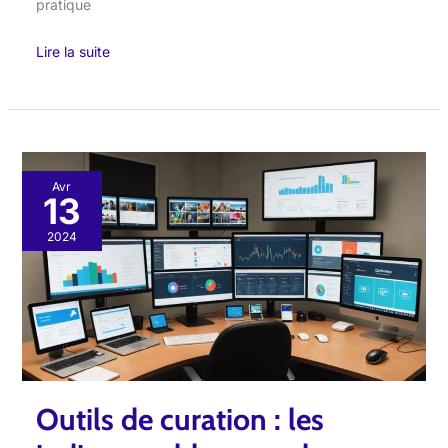
pratique
Lire la suite
Outils
Avr
13
de
curation
2024
:
les
indispensables
pour
les
marketeurs
Outils de curation : les