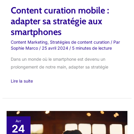
Content curation mobile :
adapter sa stratégie aux
smartphones
Content Marketing
,
Stratégies de content curation
/ Par
Sophie Marco
/
25 avril 2024
/
5 minutes de lecture
Dans un monde où le smartphone est devenu un
prolongement de notre main, adapter sa stratégie
Lire la suite
Curation
Avr
24
de