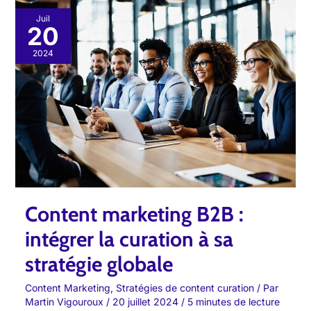
Content
Juil
20
marketing
B2B
2024
:
intégrer
la
curation
à
sa
stratégie
globale
Content marketing B2B :
intégrer la curation à sa
stratégie globale
Content Marketing
,
Stratégies de content curation
/ Par
Martin Vigouroux
/
20 juillet 2024
/
5 minutes de lecture