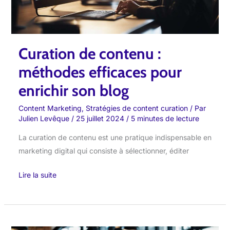
enrichir
son
blog
Curation de contenu :
méthodes efficaces pour
enrichir son blog
Content Marketing
,
Stratégies de content curation
/ Par
Julien Levêque
/
25 juillet 2024
/
5 minutes de lecture
La curation de contenu est une pratique indispensable en
marketing digital qui consiste à sélectionner, éditer
Lire la suite