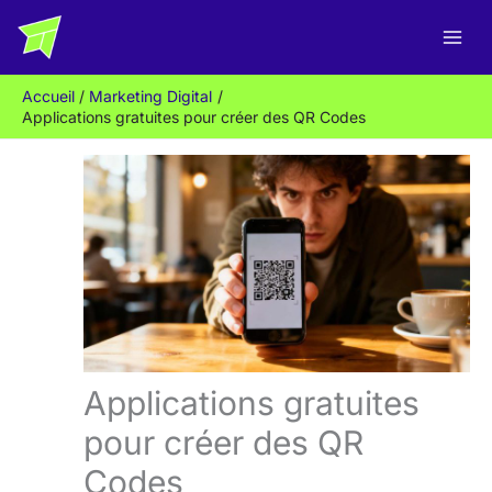
Aller
R
au
e
contenu
c
Accueil
Marketing Digital
h
Applications gratuites pour créer des QR Codes
e
r
c
h
e
r
Applications gratuites
pour créer des QR
Codes