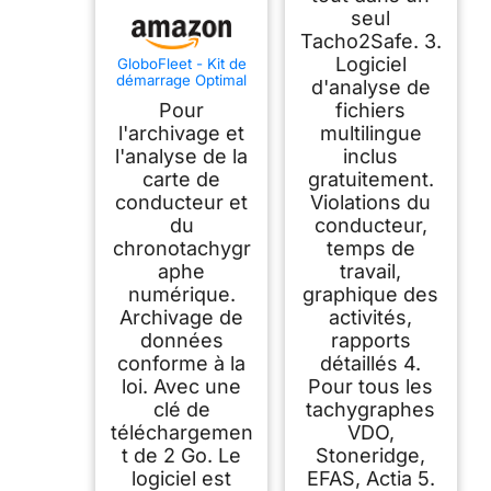
seul
Tacho2Safe. 3.
Logiciel
GloboFleet - Kit de
démarrage Optimal
d'analyse de
DK II - Logiciel pour
Pour
fichiers
contrôler, analyser
et archiver les
l'archivage et
multilingue
données de la carte
l'analyse de la
inclus
conducteur - Pour
carte de
gratuitement.
petites et moyennes
entreprises - Avec
conducteur et
Violations du
lecteur de carte à
du
conducteur,
puce et clé de
téléchargement
chronotachygr
temps de
aphe
travail,
numérique.
graphique des
Archivage de
activités,
données
rapports
conforme à la
détaillés 4.
loi. Avec une
Pour tous les
clé de
tachygraphes
téléchargemen
VDO,
t de 2 Go. Le
Stoneridge,
logiciel est
EFAS, Actia 5.