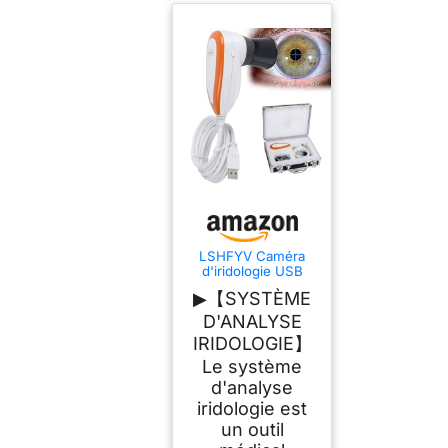
LSHFYV Caméra
d'iridologie USB
pour analyseur d'iris,
▶【SYSTÈME
caméra d'analyse
d'iris 5,0 MP,
D'ANALYSE
caméra d'iriscope
IRIDOLOGIE】
oculaire avec
Objectif d'iris 30X et
Le système
Logiciel d'analyse
d'analyse
iridologie est
un outil