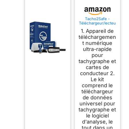
Tacho2Safe -
Téléchargeur/lecteu
r pour tachygraphe
1. Appareil de
et carte conducteur,
logiciel d'analyse
téléchargemen
des cartes
t numérique
conductrices -
ultra-rapide
Lecteur tachygraphe
numérique
pour
multilingue et rapide
tachygraphe et
cartes de
conducteur 2.
Le kit
comprend le
téléchargeur
de données
universel pour
tachygraphe et
le logiciel
d'analyse, le
tout dans un