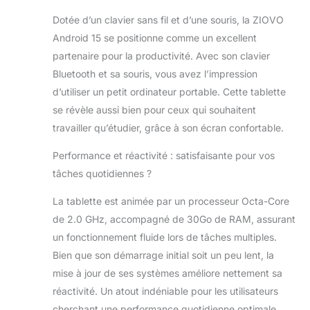
puissant processeur octa-core de
2,0 GHz, elle offre une navigation
Dotée d’un clavier sans fil et d’une souris, la ZIOVO
web plus fluide et garantit des
Android 15 se positionne comme un excellent
performances stables et fluides
partenaire pour la productivité. Avec son clavier
dans toutes les tâches. 🔥【30Go
RAM + 128Go ROM/2To
Bluetooth et sa souris, vous avez l’impression
Extensible】Tablette Android 15
d’utiliser un petit ordinateur portable. Cette tablette
dispose de 30Go de mémoire RAM
se révèle aussi bien pour ceux qui souhaitent
(8Go de RAM physique + 22Go de
travailler qu’étudier, grâce à son écran confortable.
mémoire virtuelle) et de 128 Go de
ROM, et est extensible jusqu'à 2To
Performance et réactivité : satisfaisante pour vos
avec une carte TF (vendue
tâches quotidiennes ?
séparément). Stockez sans effort
de grandes collections de photos,
La tablette est animée par un processeur Octa-Core
de vidéos haute définition, de
documents et bien plus encore.
de 2.0 GHz, accompagné de 30Go de RAM, assurant
Vous n'avez pas besoin de
un fonctionnement fluide lors de tâches multiples.
supprimer souvent des fichiers :
Bien que son démarrage initial soit un peu lent, la
emportez facilement tout votre
mise à jour de ses systèmes améliore nettement sa
univers numérique avec vous.
(Remarque : cette tablette n'est pas
réactivité. Un atout indéniable pour les utilisateurs
compatible avec les cartes SIM). 🔥
cherchant une performance quotidienne optimale.