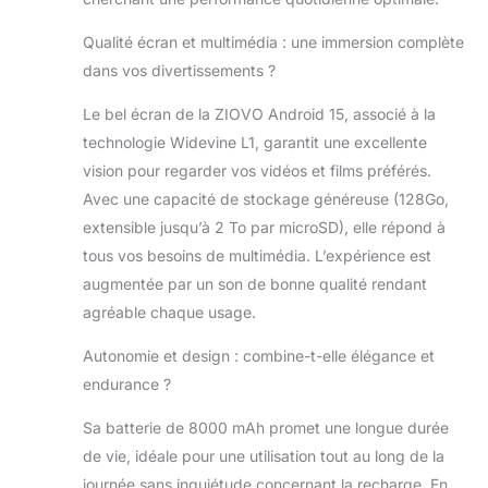
【Widevine L1 + 10.1 Pouces IPS
Écran】Tablette Android prend en
Qualité écran et multimédia : une immersion complète
charge Widevine L1, ce qui permet
dans vos divertissements ?
une lecture fluide de vidéos haute
définition sur des plateformes
Le bel écran de la ZIOVO Android 15, associé à la
populaires telles que YouTube, HBO
technologie Widevine L1, garantit une excellente
et Prime Video. Chaque détail est
vision pour regarder vos vidéos et films préférés.
reproduit avec une netteté
exceptionnelle, vous plongeant
Avec une capacité de stockage généreuse (128Go,
dans un véritable spectacle visuel.
extensible jusqu’à 2 To par microSD), elle répond à
(Remarque : la tablette n'est pas
tous vos besoins de multimédia. L’expérience est
compatible avec Netflix HD). Avec
augmentée par un son de bonne qualité rendant
son nouvel écran Full View HD de
agréable chaque usage.
10,1 pouces, elle offre un angle de
vision large allant jusqu'à 178
Autonomie et design : combine-t-elle élégance et
degrés, garantissant des couleurs
toujours fidèles et vives. 🔥
endurance ?
【2.4G/5G WiFi+ BT 5.0 + GPS】
Tablette 10 pouces est compatible
Sa batterie de 8000 mAh promet une longue durée
avec le WiFi double bande
de vie, idéale pour une utilisation tout au long de la
5.0/2.4G, qui offre une connectivité
journée sans inquiétude concernant la recharge. En