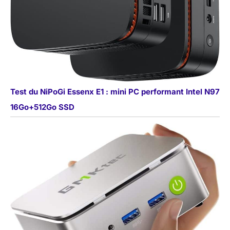
Test du NiPoGi Essenx E1 : mini PC performant Intel N97
16Go+512Go SSD