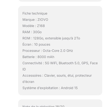
adaptateur Type-C vers USB, câble
Type-C, chargeur UE, etc.
Fiche technique
Marque : ZIOVO
Modèle : Z168
RAM : 30Go
ROM : 128Go, extensible jusqu’à 2To
Écran : 10 pouces
Processeur : Octa-Core 2.0 GHz
Batterie : 8000 mAh
Connectivité : 5G WiFi, Bluetooth 5.0, GPS, Face
ID
Accessoires : Clavier, souris, étui, protecteur
d’écran
Système d’exploitation : Android 15
Note de la rédaction 18/20