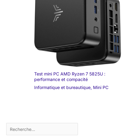
permet de profiter sans
chargeur UE, etc.
effort de livres
électroniques, de films,
d'émissions de télévision
et de musique lors de vos
voyages ou de vos
déplacements
professionnels. Nous
offrons une garantie d'un
an sur cette tablette
Android. Si vous
rencontrez des problèmes
de qualité, veuillez nous
contacter en joignant vos
documents d'achat
Test mini PC AMD Ryzen 7 5825U :
Amazon et nous ferons
tout notre possible pour
performance et compacité
garantir votre satisfaction.
Informatique et bureautique
,
Mini PC