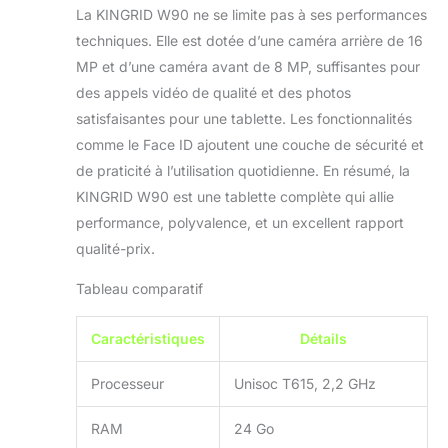
intelligente renouvelée !
La KINGRID W90 ne se limite pas à ses performances
Le système fonctionne
techniques. Elle est dotée d’une caméra arrière de 16
de manière plus fluide
MP et d’une caméra avant de 8 MP, suffisantes pour
et efficace, le multitâche
des appels vidéo de qualité et des photos
est ultra-rapide, et le
nouveau centre de
satisfaisantes pour une tablette. Les fonctionnalités
confidentialité renforce
comme le Face ID ajoutent une couche de sécurité et
la sécurité des données
de praticité à l’utilisation quotidienne. En résumé, la
et la protection de la vie
KINGRID W90 est une tablette complète qui allie
privée. L'assistant
Google Gemini AI
performance, polyvalence, et un excellent rapport
intégré prend en charge
qualité-prix.
les interactions vocales,
les rappels intelligents
Tableau comparatif
et peut même rédiger
des e-mails ou résumer
Caractéristiques
Détails
des documents – pour
un travail et des loisirs
Processeur
Unisoc T615, 2,2 GHz
plus productifs. 11''
FHD+ & Widevine L1: Le
RAM
24 Go
KINGRID W90 Tablette