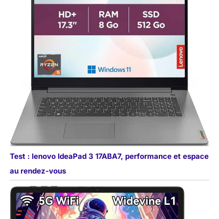
fournir des services de
conseil technique à vie.
Pour toute question
concernant l'utilisation
ou toute suggestion
d'amélioration,
n'hésitez pas à
contacter notre équipe
de professionnels à
tout moment. Vos
commentaires nous
permettront d'améliorer
et de perfectionner nos
produits. Nous
sommes toujours à
Test : lenovo IdeaPad 3 17ABA7, performance et espace
l'écoute de nos
utilisateurs et
au rendez-vous
optimisons
constamment leur
expérience.