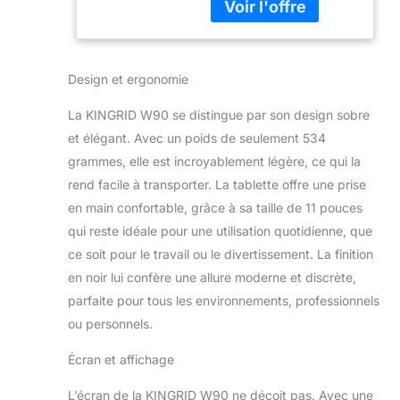
accueillir deux cartes
SIM, vous permettant
de passer des appels et
envoyer des SMS
Design et ergonomie
partout. Elle combine
tablette et smartphone
La KINGRID W90 se distingue par son design sobre
grand écran en un seul
et élégant. Avec un poids de seulement 534
appareil, parfait pour les
voyages ou
grammes, elle est incroyablement légère, ce qui la
déplacements
rend facile à transporter. La tablette offre une prise
professionnels sans
en main confortable, grâce à sa taille de 11 pouces
équipement
qui reste idéale pour une utilisation quotidienne, que
supplémentaire. Avec le
WiFi 5G, la vitesse
ce soit pour le travail ou le divertissement. La finition
Internet augmente de
en noir lui confère une allure moderne et discrète,
20%, offrant des
parfaite pour tous les environnements, professionnels
téléchargements
ou personnels.
rapides, un streaming
fluide, une navigation
Écran et affichage
sans lag et un gaming
sans interruption.
L’écran de la KINGRID W90 ne déçoit pas. Avec une