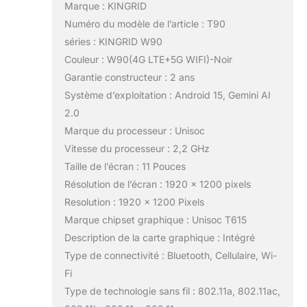
DÉVERROUILLAGE PAR
Marque : KINGRID
RECONNAISSANCE
Numéro du modèle de l’article : T90
FACIALE: L'appareil
séries : KINGRID W90
photo arrière 16MP du
un tablette KINGRID
Couleur : W90(4G LTE+5G WIFI)-Noir
W90 vous permet de
Garantie constructeur : 2 ans
prendre de superbes
Système d’exploitation : Android 15, Gemini AI
photos et vidéos.
2.0
Passez à l'appareil
photo avant 8 MP pour
Marque du processeur : Unisoc
les appels vidéo et les
Vitesse du processeur : 2,2 GHz
selfies. Le
Taille de l’écran : 11 Pouces
déverrouillage par
Résolution de l’écran : 1920 x 1200 pixels
reconnaissance faciale
Resolution : 1920 x 1200 Pixels
améliore la sécurité tout
en préservant la
Marque chipset graphique : Unisoc T615
commodité ; avec
Description de la carte graphique : Intégré
Google Lens, il vous
Type de connectivité : Bluetooth, Cellulaire, Wi-
suffit de photographier
Fi
ou de numériser des
objets, du texte ou des
Type de technologie sans fil : 802.11a, 802.11ac,
scènes pour obtenir