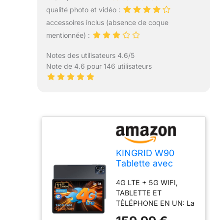
qualité photo et vidéo :
accessoires inclus (absence de coque
mentionnée) :
Notes des utilisateurs 4.6/5
Note de 4.6 pour 146 utilisateurs
KINGRID W90
Tablette avec
Carte Sim, 24 Go+
4G LTE + 5G WIFI,
256 Go(4 to TF),
TABLETTE ET
Octa-Core
TÉLÉPHONE EN UN: La
Tablette KINGRID W90