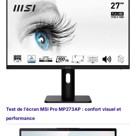
une analyse en temps
réel et des informations
pertinentes,
transformant ainsi
l'interaction « ce que
vous voyez est ce que
vous obtenez » en
réalité. GARANTIE DE
QUATRE ANS: KINGRID
a mis en place un
système de contrôle
qualité strict afin de
garantir que chaque
appareil soit soumis à
de multiples tests avant
de quitter l'usine. Pour
la W90 Tablette 4g avec
Test de l’écran MSI Pro MP273AP : confort visuel et
Carte Sim, nous offrons
performance
une garantie spéciale
de quatre ans et nous
nous engageons à