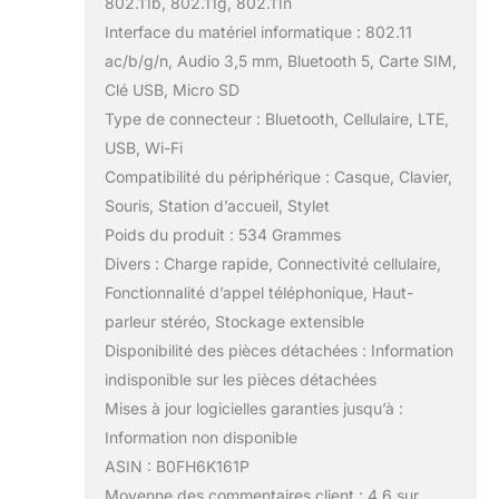
802.11b, 802.11g, 802.11n
une analyse en temps
Interface du matériel informatique : 802.11
réel et des informations
ac/b/g/n, Audio 3,5 mm, Bluetooth 5, Carte SIM,
pertinentes,
transformant ainsi
Clé USB, Micro SD
l'interaction « ce que
Type de connecteur : Bluetooth, Cellulaire, LTE,
vous voyez est ce que
USB, Wi-Fi
vous obtenez » en
Compatibilité du périphérique : Casque, Clavier,
réalité. GARANTIE DE
QUATRE ANS: KINGRID
Souris, Station d’accueil, Stylet
a mis en place un
Poids du produit : 534 Grammes
système de contrôle
Divers : Charge rapide, Connectivité cellulaire,
qualité strict afin de
Fonctionnalité d’appel téléphonique, Haut-
garantir que chaque
appareil soit soumis à
parleur stéréo, Stockage extensible
de multiples tests avant
Disponibilité des pièces détachées : Information
de quitter l'usine. Pour
indisponible sur les pièces détachées
la W90 Tablette 4g avec
Mises à jour logicielles garanties jusqu’à :
Carte Sim, nous offrons
Information non disponible
une garantie spéciale
de quatre ans et nous
ASIN : B0FH6K161P
nous engageons à
Moyenne des commentaires client : 4,6 sur