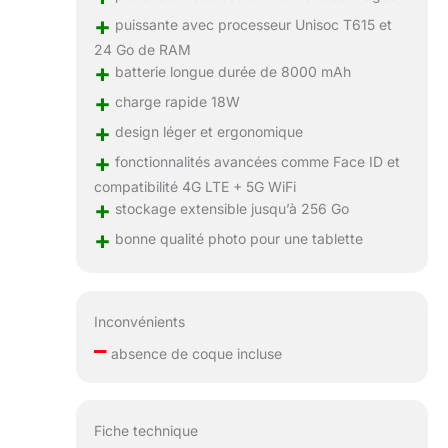
des séries et écouter de
+
puissante avec processeur Unisoc T615 et
la musique, ou pour
24 Go de RAM
étudier en classe, elle
+
batterie longue durée de 8000 mAh
vous accompagnera
longtemps, bien au-
+
charge rapide 18W
delà de vos attentes. La
+
design léger et ergonomique
plupart des tablettes à
bas prix du marché
+
fonctionnalités avancées comme Face ID et
sont équipées de
compatibilité 4G LTE + 5G WiFi
batteries de 6000mAh.
+
stockage extensible jusqu’à 256 Go
La les tablette KINGRID
+
bonne qualité photo pour une tablette
W90, équipée d'une
batterie de 8000mAh,
offre une autonomie
33% supérieure et
Inconvénients
réduit la fréquence de
–
charge quotidienne,
absence de coque incluse
prolongeant ainsi sa
durée de vie. APPAREIL
PHOTO IA 16 MP+8MP
+ GOOGLE LENS +
Fiche technique