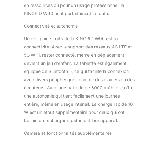
performances
en ressources ou pour un usage professionnel, la
graphiques nettement
KINGRID W90 tient parfaitement la route.
améliorées. (24GO RAM
= 8GO + 16GO virtuel)
Connectivité et autonomie
+ 256GOROM,
extensible jusqu'à 4TO
Un des points forts de la KINGRID W90 est sa
avec une carte TF –
connectivité. Avec le support des réseaux 4G LTE et
idéal pour le travail, les
5G WiFi, rester connecté, même en déplacement,
études et les loisirs.
devient un jeu d’enfant. La tablette est également
Profitez d'un espace de
stockage généreux
équipée de Bluetooth 5, ce qui facilite la connexion
pour plus de
avec divers périphériques comme des claviers ou des
possibilités. ANDROID
écouteurs. Avec une batterie de 8000 mAh, elle offre
15+GEMINI AI= MISE À
une autonomie qui tient facilement une journée
NIVEAU
entière, même en usage intensif. La charge rapide 18
INTELLIGENTE: La
Tablette 11 Pouces
W est un atout supplémentaire pour ceux qui ont
KINGRID W90, équipée
besoin de recharger rapidement leur appareil.
d'Android 15 et de
Google Gemini AI, offre
Caméra et fonctionnalités supplémentaires
une expérience