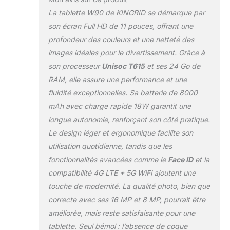
sans lag et un gaming
sans interruption.
La tablette W90 de KINGRID se démarque par
Même dans les zones à
son écran Full HD de 11 pouces, offrant une
faible signal comme les
profondeur des couleurs et une netteté des
sous-sols ou
images idéales pour le divertissement. Grâce à
aéroports, la connexion
reste stable, sans
son processeur
Unisoc T615
et ses 24 Go de
coupures ni latence.
RAM, elle assure une performance et une
24GO RAM+256GO
fluidité exceptionnelles. Sa batterie de 8000
ROM-4TO TF, UNISOC
mAh avec charge rapide 18W garantit une
T615, OCTA-CORE: Le
KINGRID W90 Tablette
longue autonomie, renforçant son côté pratique.
Android 15 est équipé
Le design léger et ergonomique facilite son
de la puce performante
utilisation quotidienne, tandis que les
Unisoc T615 octa-core,
fonctionnalités avancées comme le
Face ID
et la
surpassant la plupart
des tablettes dotées de
compatibilité 4G LTE + 5G WiFi ajoutent une
puces quad-core
touche de modernité. La qualité photo, bien que
T606/T310 sur le
correcte avec ses 16 MP et 8 MP, pourrait être
marché.
améliorée, mais reste satisfaisante pour une
Fonctionnement plus
tablette. Seul bémol : l’absence de coque
fluide, meilleure gestion