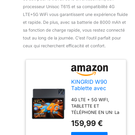
processeur Unisoc T615 et sa compatibilité 4G
LTE+5G WiFi vous garantissent une expérience fluide
et rapide. De plus, avec sa batterie de 8000 mAh et
sa fonction de charge rapide, vous restez connecté
tout au long de la journée. C’est l’outil parfait pour
ceux qui recherchent efficacité et confort.
KINGRID W90
Tablette avec
Carte Sim, 24 Go+
4G LTE + 5G WIFI,
256 Go(4 to TF),
TABLETTE ET
Octa-Core
TÉLÉPHONE EN UN: La
Tablette KINGRID W90
159,99 €
prend en charge les
appels 4G LTE et peut