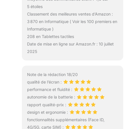
fournir des services de
5 étoiles
conseil technique à vie.
Classement des meilleures ventes d’Amazon :
Pour toute question
concernant l'utilisation
3 870 en Informatique ( Voir les 100 premiers en
ou toute suggestion
Informatique )
d'amélioration,
208 en Tablettes tactiles
n'hésitez pas à
Date de mise en ligne sur Amazon.fr : 10 juillet
contacter notre équipe
de professionnels à
2025
tout moment. Vos
commentaires nous
permettront d'améliorer
Note de la rédaction 18/20
et de perfectionner nos
produits. Nous
qualité de l’écran :
sommes toujours à
performance et fluidité :
l'écoute de nos
autonomie de la batterie :
utilisateurs et
rapport qualité-prix :
optimisons
constamment leur
design et ergonomie :
expérience.
fonctionnalités supplémentaires (Face ID,
4G/5G, carte SIM) :