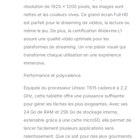
Même dans les zones à
résolution de 1920 x 1200 pixels, les images sont
faible signal comme les
sous-sols ou
nettes et les couleurs vives. Ce grand écran Full HD
aéroports, la connexion
est parfait pour le streaming de vidéos, la lecture ou
reste stable, sans
même le jeu. De plus, la certification Widevine L1
coupures ni latence.
assure une qualité vidéo optimale pour les
24GO RAM+256GO
ROM-4TO TF, UNISOC
plateformes de streaming. Un vrai plaisir visuel qui
T615, OCTA-CORE: Le
transforme chaque utilisation en une expérience
KINGRID W90 Tablette
immersive.
Android 15 est équipé
de la puce performante
Performance et polyvalence
Unisoc T615 octa-core,
surpassant la plupart
Équipée du processeur Unisoc T615 cadencé à 2,2
des tablettes dotées de
GHz, cette tablette offre une puissance suffisante
puces quad-core
pour gérer les tâches les plus exigeantes. Avec ses
T606/T310 sur le
marché.
24 Go de RAM et 256 Go de stockage interne,
Fonctionnement plus
extensible grâce à une carte microSD, elle permet de
fluide, meilleure gestion
lancer facilement plusieurs applications sans
de l'énergie, moins de
ralentissement. Que ce soit pour des jeux gourmands
chauffage et des