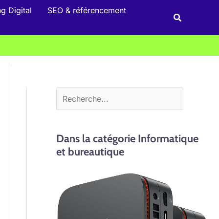
R
g Digital
SEO & référencement
Recherche
e
c
h
e
r
c
h
e
Dans la catégorie Informatique
r
et bureautique