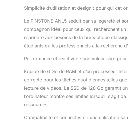
processeu
efficace】É
Simplicité d’utilisation et design : pour qui cet o
portable es
d'exécuter
Le PINSTONE ANL5 séduit par sa légèreté et son 
rapidement
compagnon idéal pour ceux qui recherchent un app
abondante 
répondre aux besoins de la bureautique classiq
【Solution
d'un disqu
étudiants ou les professionnels à la recherche d’
vitesses d
mécaniques
Performance et réactivité : une valeur sûre pour 
le transfe
réduisent 
Équipé de 6 Go de RAM et d’un processeur Intel 
l'efficaci
avancées】L
correcte pour les tâches quotidiennes telles que l
dernières 
lecture de vidéos. Le SSD de 128 Go garantit un
(2,4g + 5G
l’ordinateur montre ses limites lorsqu’il s’agit
2.0 offren
+ 24 heure
ressources.
est dispon
Contactez
Compatibilité et connectivité : une utilisation sa