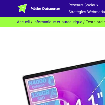
Aller
Réseaux Sociaux
Métier Outsourcer
au
Stratégies Webmark
contenu
Accueil
Informatique et bureautique
Test : ord