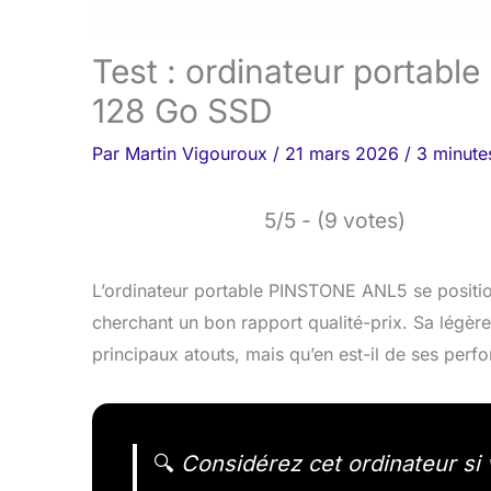
Test : ordinateur portab
128 Go SSD
Par
Martin Vigouroux
/
21 mars 2026
/
3 minute
5/5 - (9 votes)
L’ordinateur portable PINSTONE ANL5 se positio
cherchant un bon rapport qualité-prix. Sa légère
principaux atouts, mais qu’en est-il de ses perf
🔍
Considérez cet ordinateur si v