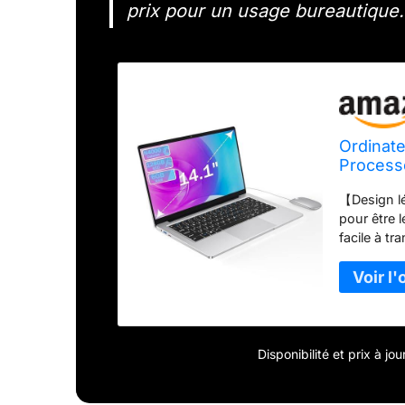
prix pour un usage bureautique.
Ordinate
Process
& Blueto
【Design lé
PC Porta
pour être 
& Clavie
facile à t
moment, n'
déplacemen
mobile et 
Ordinateur
préinstall
de 1,1 GHz
Disponibilité et prix à j
en charge 
documents,