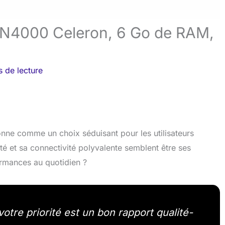
le N4000 Celeron, 6 Go de RAM,
s de lecture
nne comme un choix séduisant pour les utilisateurs
té et sa connectivité polyvalente semblent être ses
ormances au quotidien ?
otre priorité est un bon rapport qualité-