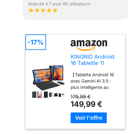
Note de 4.7 pour 95 utilisateurs
-17%
KINGRID Android
16 Tablette 11
Pouces, 24Go
【Tablette Android 16
RAM +128Go ROM
avec Gemini AI 3.5 :
(2To TF)
plus intelligente au
quotidien】 - La
179,99 €
KINGRID tablette 11
149,99 €
pouces, est conçue
pour le travail, les
études, les loisirs et
l’usage familial. Équipée
de Gemini AI 3.5, elle