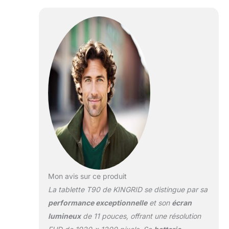
facilite la recherche
d’informations, la
traduction,
l’organisation des
idées, la prise de notes
et la planification
d’emploi du temps.
Parfaite pour suivre des
cours en ligne, lire des
ebooks, participer à des
appels vidéo, naviguer
sur Internet ou
effectuer des tâches
bureautiques légères,
elle offre aux étudiants,
parents et
Mon avis sur ce produit
professionnels une
expérience plus
La tablette T90 de KINGRID se distingue par sa
intelligente et pratique,
performance exceptionnelle
et son
écran
tout en protégeant vos
lumineux
de 11 pouces, offrant une résolution
données personnelles.