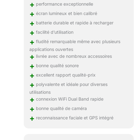
des connexions rapides
+
performance exceptionnelle
et stables, un appairage
+
écran lumineux et bien calibré
facile des accessoires
+
et une localisation fiable
batterie durable et rapide à recharger
pour le voyage, la
+
facilité d’utilisation
navigation et l’usage
+
mobile. 【Cadeau idéal
fludité remarquable même avec plusieurs
avec accessoires】 -
applications ouvertes
Livrée avec clavier
+
livrée avec de nombreux accessoires
Bluetooth, souris sans
+
bonne qualité sonore
fil, stylet, étui robuste et
+
film protecteur, la
excellent rapport qualité-prix
tablette est prête à
+
polyvalente et idéale pour diverses
l’emploi sans achats
utilisations
supplémentaires. Cette
+
connexion WiFi Dual Band rapide
2-en-1 polyvalente
+
convient au travail
bonne qualité de caméra
comme aux loisirs. Les
+
reconnaissance faciale et GPS intégré
raccourcis clavier sont
personnalisables pour
optimiser votre
efficacité sur Android.