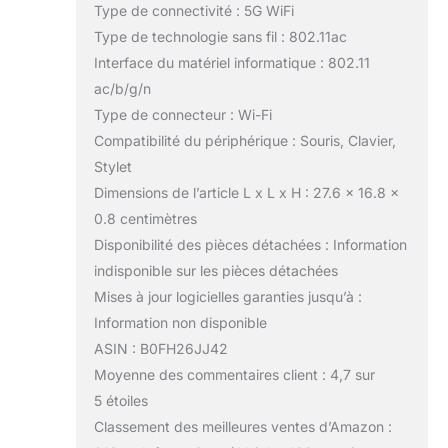
Type de connectivité : 5G WiFi
« Ecolabel ». Pour une
expérience sans
Type de technologie sans fil : 802.11ac
interruption, elle
Interface du matériel informatique : 802.11
bénéficie d’une garantie
ac/b/g/n
de 4 ans et d’une
Type de connecteur : Wi-Fi
assistance technique
24/7. Pour garantir
Compatibilité du périphérique : Souris, Clavier,
authenticité et service
Stylet
complet, achetez via la
Dimensions de l’article L x L x H : 27.6 x 16.8 x
boutique officielle
0.8 centimètres
KINGRID et profitez
pleinement de cette
Disponibilité des pièces détachées : Information
tablette haute
indisponible sur les pièces détachées
performance en toute
Mises à jour logicielles garanties jusqu’à :
sérénité.
Information non disponible
ASIN : B0FH26JJ42
Moyenne des commentaires client : 4,7 sur
5 étoiles
Classement des meilleures ventes d’Amazon :