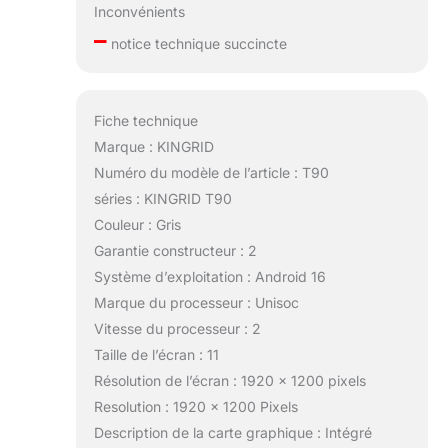
Inconvénients
Que ce soit comme
–
première tablette, pour
notice technique succincte
remplacer un ancien
appareil ou pour
l’apprentissage des
Fiche technique
enfants, elle offre une
expérience proche
Marque : KINGRID
d’une tablette haut de
Numéro du modèle de l’article : T90
gamme, alliant
séries : KINGRID T90
apprentissage, travail,
Couleur : Gris
divertissement et
création. Idéale pour soi
Garantie constructeur : 2
ou comme cadeau.
Système d’exploitation : Android 16
【Qualité fiable et
Marque du processeur : Unisoc
garantie 4 ans】 - La
Vitesse du processeur : 2
KINGRID possède les
Taille de l’écran : 11
certifications CE, RoHS,
WEEE, ERP, GS,
Résolution de l’écran : 1920 x 1200 pixels
REACH, IMQ et TÜV,
Resolution : 1920 x 1200 Pixels
ainsi que les labels
Description de la carte graphique : Intégré
« Climate Partner » et