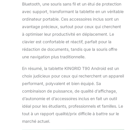
Bluetooth, une souris sans fil et un étui de protection
applications peuvent
avec support, transformant la tablette en un véritable
tourner simultanément,
y compris l’édition
ordinateur portable. Ces accessoires inclus sont un
vidéo et les jeux. Les
avantage précieux, surtout pour ceux qui cherchent
128 Go de stockage
à optimiser leur productivité en déplacement. Le
permettent de
clavier est confortable et réactif, parfait pour la
conserver 50 000
photos, 300 films HD
rédaction de documents, tandis que la souris offre
ou une bibliothèque
une navigation plus traditionnelle.
d’ebooks complète.
Pour plus d’espace,
En résumé, la tablette KINGRID T90 Android est un
l’appareil accepte une
choix judicieux pour ceux qui recherchent un appareil
carte TF jusqu’à 2 To,
performant, polyvalent et bien équipé. Sa
vous permettant de
combinaison de puissance, de qualité d’affichage,
stocker films, livres,
fichiers et souvenirs
d’autonomie et d’accessoires inclus en fait un outil
familiaux sans devoir
idéal pour les étudiants, professionnels et familles. Le
supprimer du contenu.
tout à un rapport qualité/prix difficile à battre sur le
Pour étendre la
marché actuel.
mémoire : Paramètres >
Système > Extension