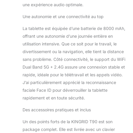
TDDI entièrement collée
une expérience audio optimale.
restitue des couleurs
naturelles et une
Une autonomie et une connectivité au top
réactivité tactile fluide
pour regarder des films,
La tablette est équipée d’une batterie de 8000 mAh,
lire des documents,
offrant une autonomie d’une journée entière en
consulter des recettes
utilisation intensive. Que ce soit pour le travail, le
ou suivre des cours en
divertissement ou la navigation, elle tient la distance
ligne. Avec Widevine L1,
deux haut-parleurs
sans problème. Côté connectivité, le support du WiFi
stéréo et 380 nits de
Dual Band 5G + 2.4G assure une connexion stable et
luminosité, cette
rapide, idéale pour le télétravail et les appels vidéo.
tablette est parfaite
J’ai particulièrement apprécié la reconnaissance
pour Netflix, YouTube,
la musique, les ebooks
faciale Face ID pour déverrouiller la tablette
et les loisirs à domicile.
rapidement et en toute sécurité.
【24 Go RAM + 128 Go
stockage interne pour
Des accessoires pratiques et inclus
un multitâche fluide】 -
Avec 24 Go de RAM, la
Un des points forts de la KINGRID T90 est son
T90 gère facilement le
package complet. Elle est livrée avec un clavier
multitâche : plus de 15