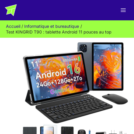
Aller
R
au
e
contenu
c
Accueil
Informatique et bureautique
h
Test KINGRID T90 : tablette Android 11 pouces au top
e
r
c
h
e
r