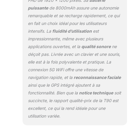
FHD de 1920 x 1200 pixels. Sa
batterie
【Écran IPS FHD 11
pouces, idéal pour
puissante
de 8000mAh assure une autonomie
streaming et études】 -
remarquable et se recharge rapidement, ce qui
L’écran FHD 11 pouces
en fait un choix idéal pour les utilisateurs
(1920 x 1200, ratio
intensifs. La
fluidité d’utilisation
est
84,9 %) offre une image
large et nette, tout en
impressionnante, même avec plusieurs
réduisant la fatigue
applications ouvertes, et la
qualité sonore
ne
visuelle grâce à la
déçoit pas. Livrée avec un clavier et une souris,
protection contre la
elle est à la fois polyvalente et pratique. La
lumière bleue. La dalle
connexion 5G WiFi offre une vitesse de
TDDI entièrement collée
restitue des couleurs
navigation rapide, et la
reconnaissance faciale
naturelles et une
ainsi que le GPS intégré ajoutent à sa
réactivité tactile fluide
fonctionnalité. Bien que la
notice technique
soit
pour regarder des films,
succincte, le rapport qualité-prix de la T90 est
lire des documents,
consulter des recettes
excellent, ce qui la rend idéale pour une
ou suivre des cours en
utilisation variée.
ligne. Avec Widevine L1,
deux haut-parleurs
stéréo et 380 nits de