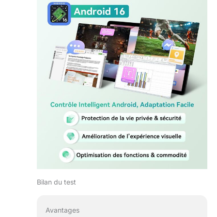
de mémoire. 【Appareil
photo 13 Mpx + 5G, Wi-
Fi et Bluetooth 5.0】 -
La caméra arrière
13 Mpx, associée à
Google Lens, facilite le
scan de documents, la
traduction,
l’identification d’objets
et la capture de notes
ou informations utiles
en quelques secondes.
La caméra frontale
5 Mpx permet des
appels vidéo nets et
fluides. Avec Wi-Fi 5G
double bande,
Bluetooth 5.0 et
Bilan du test
support GPS,
GLONASS, Galileo et
Beidou, la tablette offre
Avantages