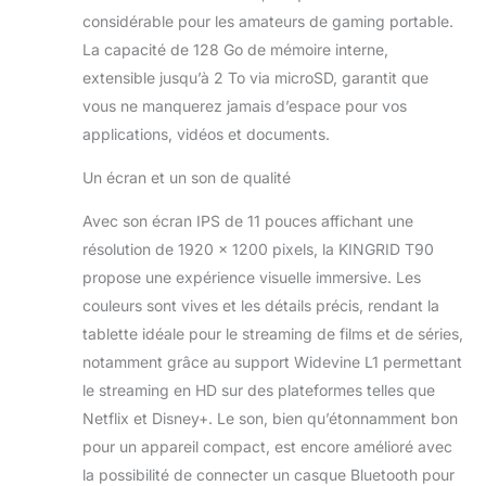
sur Internet ou
considérable pour les amateurs de gaming portable.
effectuer des tâches
La capacité de 128 Go de mémoire interne,
bureautiques légères,
extensible jusqu’à 2 To via microSD, garantit que
elle offre aux étudiants,
parents et
vous ne manquerez jamais d’espace pour vos
professionnels une
applications, vidéos et documents.
expérience plus
intelligente et pratique,
Un écran et un son de qualité
tout en protégeant vos
données personnelles.
Avec son écran IPS de 11 pouces affichant une
【Écran IPS FHD 11
résolution de 1920 x 1200 pixels, la KINGRID T90
pouces, idéal pour
propose une expérience visuelle immersive. Les
streaming et études】 -
couleurs sont vives et les détails précis, rendant la
L’écran FHD 11 pouces
(1920 x 1200, ratio
tablette idéale pour le streaming de films et de séries,
84,9 %) offre une image
notamment grâce au support Widevine L1 permettant
large et nette, tout en
le streaming en HD sur des plateformes telles que
réduisant la fatigue
Netflix et Disney+. Le son, bien qu’étonnamment bon
visuelle grâce à la
pour un appareil compact, est encore amélioré avec
protection contre la
lumière bleue. La dalle
la possibilité de connecter un casque Bluetooth pour