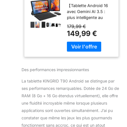
Pouces, 24Go
【Tablette Android 16
RAM +128Go ROM
avec Gemini AI 3.5 :
(2To TF)
plus intelligente au
quotidien】 - La
179,99 €
KINGRID tablette 11
149,99 €
pouces, est conçue
pour le travail, les
études, les loisirs et
l’usage familial. Équipée
de Gemini AI 3.5, elle
facilite la recherche
Des performances impressionnantes
d’informations, la
traduction,
La tablette KINGRID T90 Android se distingue par
l’organisation des
ses performances remarquables. Dotée de 24 Go de
idées, la prise de notes
et la planification
RAM (8 Go + 16 Go étendus virtuellement), elle offre
d’emploi du temps.
une fluidité incroyable même lorsque plusieurs
Parfaite pour suivre des
applications sont ouvertes simultanément. J’ai pu
cours en ligne, lire des
constater que même les jeux les plus gourmands
ebooks, participer à des
appels vidéo, naviguer
fonctionnent sans accroc, ce qui est un atout