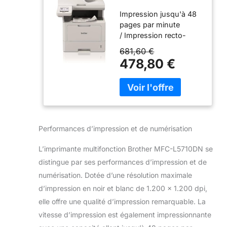
imprimante
Impression jusqu'à 48
Multifonction
pages par minute
Laser A4 1200 x
/ Impression recto-
1200 DPI 48 ppm
verso, jusqu'à 24 faces
681,60 €
par minute
478,80 €
Numérisation recto-
verso monopasse
jusqu'à 56 images par
minute Ethernet Gigabit
Chargeur automatique
de documents (ADF)
Performances d’impression et de numérisation
recto-verso
monopasse de 50
L’imprimante multifonction Brother MFC-L5710DN se
feuilles11 Bac
distingue par ses performances d’impression et de
d'alimentation papier de
250 feuilles extensible
numérisation. Dotée d’une résolution maximale
jusqu'à 1 290 feuilles 11
d’impression en noir et blanc de 1.200 x 1.200 dpi,
Toner inclus jusqu'à 3
elle offre une qualité d’impression remarquable. La
000 pages (noir),
vitesse d’impression est également impressionnante
également disponible,
toner très haute