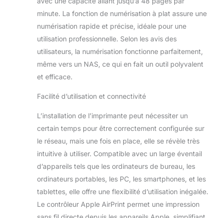
avec une capacité allant jusqu’à 48 pages par
capacité jusqu'à 11 000
minute. La fonction de numérisation à plat assure une
pages (noir)7
numérisation rapide et précise, idéale pour une
utilisation professionnelle. Selon les avis des
utilisateurs, la numérisation fonctionne parfaitement,
même vers un NAS, ce qui en fait un outil polyvalent
et efficace.
Facilité d’utilisation et connectivité
L’installation de l’imprimante peut nécessiter un
certain temps pour être correctement configurée sur
le réseau, mais une fois en place, elle se révèle très
intuitive à utiliser. Compatible avec un large éventail
d’appareils tels que les ordinateurs de bureau, les
ordinateurs portables, les PC, les smartphones, et les
tablettes, elle offre une flexibilité d’utilisation inégalée.
Le contrôleur Apple AirPrint permet une impression
sans fil directe depuis les appareils Apple, simplifiant