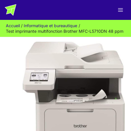
Aller
R
au
e
contenu
c
Accueil
Informatique et bureautique
h
Test imprimante multifonction Brother MFC-L5710DN 48 ppm
e
r
c
h
e
r