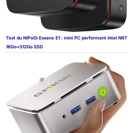
Test du NiPoGi Essenx E1 : mini PC performant Intel N97
16Go+512Go SSD