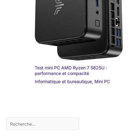
Test mini PC AMD Ryzen 7 5825U :
performance et compacité
Informatique et bureautique
,
Mini PC