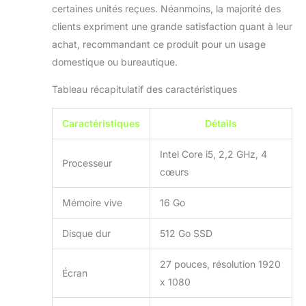
garantie de 12 mois
certaines unités reçues. Néanmoins, la majorité des
pour un achat sûr et
clients expriment une grande satisfaction quant à leur
durable.
achat, recommandant ce produit pour un usage
domestique ou bureautique.
Tableau récapitulatif des caractéristiques
Caractéristiques
Détails
Intel Core i5, 2,2 GHz, 4
Processeur
cœurs
Mémoire vive
16 Go
Disque dur
512 Go SSD
27 pouces, résolution 1920
Écran
x 1080