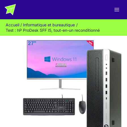
Aller
R
au
e
contenu
c
Accueil
Informatique et bureautique
h
Test : hP ProDesk SFF I5, tout-en-un reconditionné
e
r
c
h
e
r