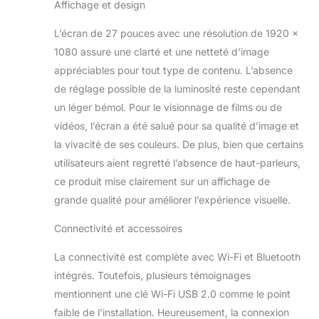
limites ! Ce PC est
Affichage et design
équipé d’une
connexion LAN pour un
L’écran de 27 pouces avec une résolution de 1920 x
réseau stable et fiable,
1080 assure une clarté et une netteté d’image
ainsi que d’une clé Wi-
appréciables pour tout type de contenu. L’absence
Fi & Bluetooth offerte
de réglage possible de la luminosité reste cependant
(Wi-Fi 600AC et
un léger bémol. Pour le visionnage de films ou de
Bluetooth 5.1), vous
permettant de naviguer
vidéos, l’écran a été salué pour sa qualité d’image et
à grande vitesse, de
la vivacité de ses couleurs. De plus, bien que certains
connecter des appareils
utilisateurs aient regretté l’absence de haut-parleurs,
sans fil et de gérer vos
ce produit mise clairement sur un affichage de
activités numériques en
toute flexibilité. 🖥️ Écran
grande qualité pour améliorer l’expérience visuelle.
SLIM NEUF avec
AUDIO INTÉGRÉ – 27"
Connectivité et accessoires
IPS Haut de Gamme
La connectivité est complète avec Wi-Fi et Bluetooth
Inclus : Vivez une
expérience visuelle
intégrés. Toutefois, plusieurs témoignages
exceptionnelle ! Grâce à
mentionnent une clé Wi-Fi USB 2.0 comme le point
la technologie IPS et
faible de l’installation. Heureusement, la connexion
aux haut-parleurs