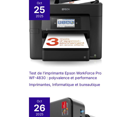
Oct
25
2025
Test de l’imprimante Epson WorkForce Pro
WF-4830 : polyvalence et performance
Imprimantes
,
Informatique et bureautique
Oct
26
2025