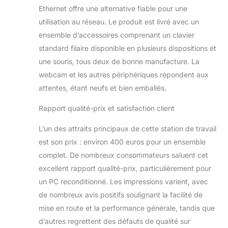
Ethernet offre une alternative fiable pour une
intégrés, chaque détail
prend vie avec des
utilisation au réseau. Le produit est livré avec un
couleurs éclatantes et
ensemble d’accessoires comprenant un clavier
une immersion
standard filaire disponible en plusieurs dispositions et
remarquable,
une souris, tous deux de bonne manufacture. La
transformant votre
manière d’interagir avec
webcam et les autres périphériques répondent aux
vos contenus. 🌍
attentes, étant neufs et bien emballés.
Système Écologique
Reconditionné avec
Rapport qualité-prix et satisfaction client
Garantie 12 Mois :
Faites un choix
L’un des attraits principaux de cette station de travail
responsable pour
est son prix : environ 400 euros pour un ensemble
l’environnement sans
complet. De nombreux consommateurs saluent cet
compromettre la qualité
excellent rapport qualité-prix, particulièrement pour
et les performances !
Ce PC reconditionné a
un PC reconditionné. Les impressions varient, avec
été rigoureusement
de nombreux avis positifs soulignant la facilité de
testé pour vous offrir
mise en route et la performance générale, tandis que
fiabilité et efficacité,
d’autres regrettent des défauts de qualité sur
avec la tranquillité d’une