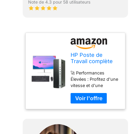
Note de 4.3 pour 58 utilisateurs
HP Poste de
Travail complète
All-in-One
🚀 Performances
ProDesk SFF I5 7ᵉ
Élevées : Profitez d'une
génération, 16 Go
vitesse et d'une
RAM, SSD 512 Go,
réactivité
Clavier, Wi-FI,
exceptionnelles grâce à
écran 27", Haut-
une configuration
parleurs intégrés,
matérielle puissante,
Windows 11, Office
vous permettant de
21 (Reconditionné)
gérer toutes vos tâches
quotidiennes avec