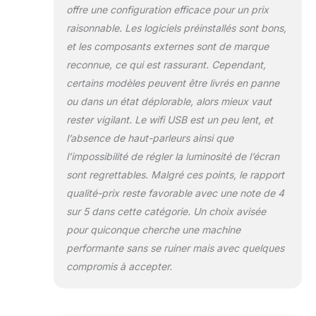
offre une configuration efficace pour un prix
permettant de naviguer
raisonnable. Les logiciels préinstallés sont bons,
à grande vitesse, de
connecter des appareils
et les composants externes sont de marque
sans fil et de gérer vos
reconnue, ce qui est rassurant. Cependant,
activités numériques en
certains modèles peuvent être livrés en panne
toute flexibilité. 🖥️ Écran
ou dans un état déplorable, alors mieux vaut
SLIM NEUF avec
AUDIO INTÉGRÉ – 27"
rester vigilant. Le wifi USB est un peu lent, et
IPS Haut de Gamme
l’absence de haut-parleurs ainsi que
Inclus : Vivez une
l’impossibilité de régler la luminosité de l’écran
expérience visuelle
sont regrettables. Malgré ces points, le rapport
exceptionnelle ! Grâce à
la technologie IPS et
qualité-prix reste favorable avec une note de 4
aux haut-parleurs
sur 5 dans cette catégorie. Un choix avisée
intégrés, chaque détail
pour quiconque cherche une machine
prend vie avec des
performante sans se ruiner mais avec quelques
couleurs éclatantes et
une immersion
compromis à accepter.
remarquable,
transformant votre
manière d’interagir avec