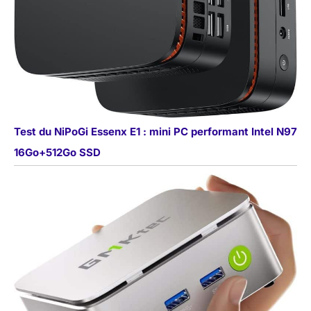
Test du NiPoGi Essenx E1 : mini PC performant Intel N97
16Go+512Go SSD