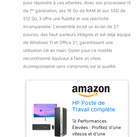
pour répondre à ces attentes. Avec son processeur I5
de 7ᵉ génération, ses 16 Go de RAM et son SSD de
512 Go, il offre une fluidité et une réactivité
incomparable. L’ensemble inclut un écran de 27
pouces, des haut-parleurs intégrés et est déjà équipé
de Windows 11 et Office 21, garantissant une
utilisation clé en main. Opter pour ce modèle
reconditionné équivaut à faire un choix
écoresponsable sans compromis sur la qualité.
HP Poste de
Travail complète
All-in-One
🚀 Performances
ProDesk SFF I5 7ᵉ
Élevées : Profitez d'une
génération, 16 Go
vitesse et d'une
RAM, SSD 512 Go,