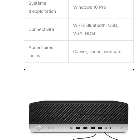
Système
Windows 10 Pro
d’exploitation
Wi-Fi, Bluetooth, USB,
Connectivité
VGA, HDMI
Accessoires
Clavier, souris, webcam
inclus