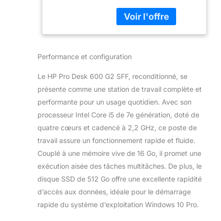
réactivité
Clavier, Wi-FI,
exceptionnelles grâce à
écran 27", Haut-
une configuration
parleurs intégrés,
matérielle puissante,
Windows 11, Office
vous permettant de
21 (Reconditionné)
Performance et configuration
gérer toutes vos tâches
quotidiennes avec
Le HP Pro Desk 600 G2 SFF, reconditionné, se
efficacité et fluidité. 😌
Prêt à l'Emploi :
présente comme une station de travail complète et
Commencez à travailler
performante pour un usage quotidien. Avec son
sans stress ! Le
processeur Intel Core i5 de 7e génération, doté de
système est déjà
quatre cœurs et cadencé à 2,2 GHz, ce poste de
configuré avec
Windows 11 Pro et
travail assure un fonctionnement rapide et fluide.
Office 2021, prêt à
Couplé à une mémoire vive de 16 Go, il promet une
l'utilisation dès la sortie
exécution aisée des tâches multitâches. De plus, le
de la boîte, sans
disque SSD de 512 Go offre une excellente rapidité
complications ni perte
d’accès aux données, idéale pour le démarrage
de temps. 🌐 Connexion
Polyvalente : Restez
rapide du système d’exploitation Windows 10 Pro.
toujours connecté sans