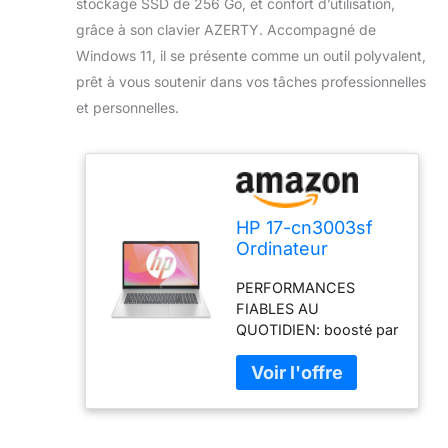
stockage SSD de 256 Go, et confort d’utilisation,
grâce à son clavier AZERTY. Accompagné de
Windows 11, il se présente comme un outil polyvalent,
prêt à vous soutenir dans vos tâches professionnelles
et personnelles.
HP 17-cn3003sf
Ordinateur
Portable 17,3"
PERFORMANCES
HD+, PC Portable
FIABLES AU
(Intel Core i3-
QUOTIDIEN: boosté par
N305, RAM 8 Go,
le processeur Intel Core
SSD 256 Go, Intel
i3-N305, 8 Go de RAM,
UHD Graphics,
et d'un stockage de
Windows 11),
256 Go,ce laptop offre
Laptop Argent,
des performances
Clavier AZERTY