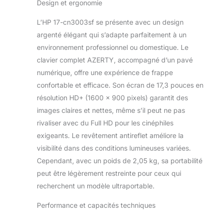
Design et ergonomie
réactives pour le
multitâche, la création
L’HP 17-cn3003sf se présente avec un design
de contenu et les
tâches exigeantes.
argenté élégant qui s’adapte parfaitement à un
ÉCRAN FHD
environnement professionnel ou domestique. Le
ANTIREFLET: Profitez
clavier complet AZERTY, accompagné d’un pavé
d’une image nette et
numérique, offre une expérience de frappe
détaillée sur un grand
écran 17,3'' Full HD
confortable et efficace. Son écran de 17,3 pouces en
(1920 x 1080). Plus de
résolution HD+ (1600 x 900 pixels) garantit des
2 millions de pixels
images claires et nettes, même s’il peut ne pas
pour une expérience
rivaliser avec du Full HD pour les cinéphiles
visuelle confortable,
exigeants. Le revêtement antireflet améliore la
sans reflets gênants.
CONNECTIVITÉ SANS
visibilité dans des conditions lumineuses variées.
LIMITE : Que ce soit en
Cependant, avec un poids de 2,05 kg, sa portabilité
filaire (USB, HDMI, USB-
peut être légèrement restreinte pour ceux qui
C) ou sans fil (Wi-Fi,
recherchent un modèle ultraportable.
Bluetooth), profitez
d’une connexion simple
Performance et capacités techniques
et rapide pour rester