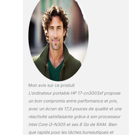
de contenu et les
tâches exigeantes.
ÉCRAN FHD
ANTIREFLET: Profitez
d’une image nette et
détaillée sur un grand
écran 17,3'' Full HD
(1920 x 1080). Plus de
2 millions de pixels
pour une expérience
visuelle confortable,
sans reflets gênants.
CONNECTIVITÉ SANS
LIMITE : Que ce soit en
Mon avis sur ce produit
filaire (USB, HDMI, USB-
L’ordinateur portable HP 17-cn3003sf propose
C) ou sans fil (Wi-Fi,
un bon compromis entre performance et prix,
Bluetooth), profitez
avec un écran de 17,3 pouces de qualité et une
d’une connexion simple
et rapide pour rester
réactivité satisfaisante grâce à son processeur
productif partout.
Intel Core i3-N305 et ses 8 Go de RAM. Bien
EPEAT GOLD: Les
que rapide pour les tâches bureautiques et