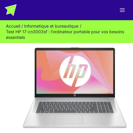
Aller
R
au
e
contenu
c
Accueil
Informatique et bureautique
h
Test HP 17-cn3003sf : l’ordinateur portable pour vos besoins
e
essentiels
r
c
h
e
r