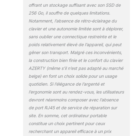
produits enregistrés
offrant un stockage suffisant avec son SSD de
EPEAT Gold sont les
256 Go, il souffre de quelques limitations.
produits les mieux
notés qui répondent à
Notamment, l’absence de rétro-éclairage du
tous les critères requis
clavier et une autonomie limitée sont à déplorer,
par EPEAT. WINDOWS
sans oublier une connectique restreinte et le
11 : Familiarité et
poids relativement élevé de l’appareil, qui peut
innovation réunies :
une interface moderne,
gêner son transport. Malgré ces inconvénients,
IA intelligente et
la construction bien finie et le confort du clavier
protection avancée
AZERTY (même s’il n’est pas adapté au marché
pour une expérience
belge) en font un choix solide pour un usage
simple et performante.
quotidien. Si l’élégance de l’argenté et
l’ergonomie sont au rendez-vous, les utilisateurs
devront néanmoins composer avec l’absence
de port RJ45 et de service de réparation sur
site. En somme, cet ordinateur portable
constitue un choix pertinent pour ceux
recherchant un appareil efficace à un prix