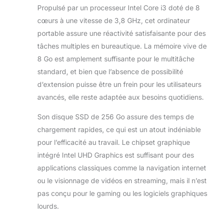
productif partout.
Propulsé par un processeur Intel Core i3 doté de 8
EPEAT GOLD: Les
cœurs à une vitesse de 3,8 GHz, cet ordinateur
produits enregistrés
EPEAT Gold sont les
portable assure une réactivité satisfaisante pour des
produits les mieux
tâches multiples en bureautique. La mémoire vive de
notés qui répondent à
8 Go est amplement suffisante pour le multitâche
tous les critères requis
standard, et bien que l’absence de possibilité
par EPEAT. WINDOWS
11 : Familiarité et
d’extension puisse être un frein pour les utilisateurs
innovation réunies :
avancés, elle reste adaptée aux besoins quotidiens.
une interface moderne,
IA intelligente et
Son disque SSD de 256 Go assure des temps de
protection avancée
chargement rapides, ce qui est un atout indéniable
pour une expérience
pour l’efficacité au travail. Le chipset graphique
simple et performante.
intégré Intel UHD Graphics est suffisant pour des
applications classiques comme la navigation internet
ou le visionnage de vidéos en streaming, mais il n’est
pas conçu pour le gaming ou les logiciels graphiques
lourds.