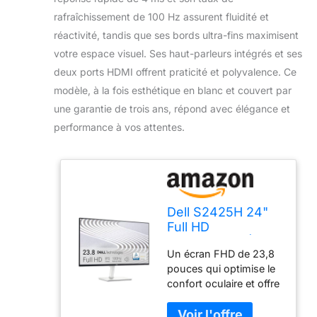
rafraîchissement de 100 Hz assurent fluidité et
réactivité, tandis que ses bords ultra-fins maximisent
votre espace visuel. Ses haut-parleurs intégrés et ses
deux ports HDMI offrent praticité et polyvalence. Ce
modèle, à la fois esthétique en blanc et couvert par
une garantie de trois ans, répond avec élégance et
performance à vos attentes.
Dell S2425H 24"
Full HD
(1920x1080) Écran
Un écran FHD de 23,8
PC, 100Hz, IPS,
pouces qui optimise le
4ms, 99% sRGB,
confort oculaire et offre
Haut-parleurs
des visuels
intégrés, Bords
impressionnants, avec
Ultra-Fins, 2X