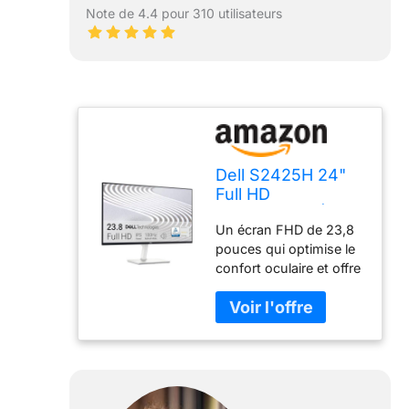
Note de 4.4 pour 310 utilisateurs
Dell S2425H 24"
Full HD
(1920x1080) Écran
Un écran FHD de 23,8
PC, 100Hz, IPS,
pouces qui optimise le
4ms, 99% sRGB,
confort oculaire et offre
Haut-parleurs
des visuels
intégrés, Bords
impressionnants, avec
Ultra-Fins, 2X
une acoustique
HDMI, Garantie 3
exceptionnelle, dans
Ans, Blanc
une conception
inspirée des modes de
vie modernes. Grâce à