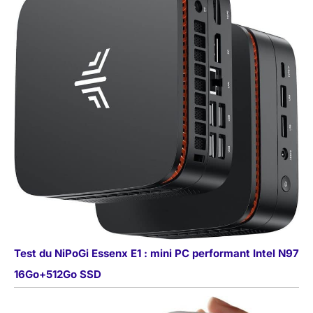
Test du NiPoGi Essenx E1 : mini PC performant Intel N97
16Go+512Go SSD