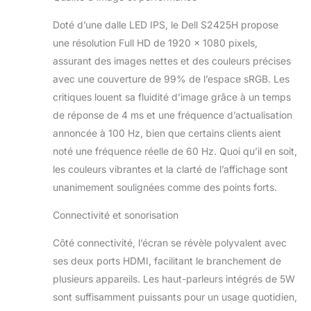
intégrés Profitez d’un
son plus précis grâce à
Doté d’une dalle LED IPS, le Dell S2425H propose
un système audio
une résolution Full HD de 1920 x 1080 pixels,
ample, offrant
assurant des images nettes et des couleurs précises
davantage de
avec une couverture de 99% de l’espace sRGB. Les
puissance de sortie,
une réponse en
critiques louent sa fluidité d’image grâce à un temps
fréquence plus
de réponse de 4 ms et une fréquence d’actualisation
profonde et une plage
annoncée à 100 Hz, bien que certains clients aient
de décibels supérieure
noté une fréquence réelle de 60 Hz. Quoi qu’il en soit,
à celle de la génération
précédente. Choisissez
les couleurs vibrantes et la clarté de l’affichage sont
votre expérience audio
unanimement soulignées comme des points forts.
avec six profils
prédéfinis : Standard,
Connectivité et sonorisation
Film, Jeu, Musique,
Voix et un profil
Côté connectivité, l’écran se révèle polyvalent avec
personnalisable.
ses deux ports HDMI, facilitant le branchement de
plusieurs appareils. Les haut-parleurs intégrés de 5W
sont suffisamment puissants pour un usage quotidien,