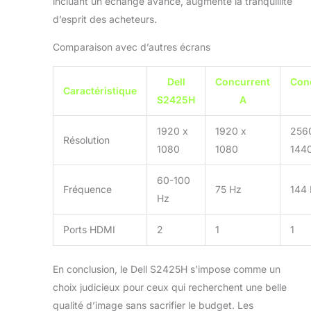
incluant un échange avancé, augmente la tranquillité
d’esprit des acheteurs.
Comparaison avec d’autres écrans
Dell
Concurrent
Con
Caractéristique
S2425H
A
1920 x
1920 x
256
Résolution
1080
1080
144
60-100
Fréquence
75 Hz
144
Hz
Ports HDMI
2
1
1
En conclusion, le Dell S2425H s’impose comme un
choix judicieux pour ceux qui recherchent une belle
qualité d’image sans sacrifier le budget. Les