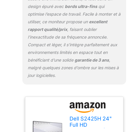
puissance de sortie,
design épuré avec
bords ultra-fins
qui
une réponse en
optimise l’espace de travail. Facile à monter et à
fréquence plus
profonde et une plage
utiliser, ce moniteur propose un
excellent
de décibels supérieure
rapport qualité/prix
, faisant oublier
à celle de la génération
l’inexactitude de sa fréquence annoncée.
précédente. Choisissez
Compact et léger, il s’intègre parfaitement aux
votre expérience audio
avec six profils
environnements limités en espace tout en
prédéfinis : Standard,
bénéficiant d’une solide
garantie de 3 ans
,
Film, Jeu, Musique,
malgré quelques zones d’ombre sur les mises à
Voix et un profil
jour logicielles.
personnalisable.
Dell S2425H 24"
Full HD
(1920x1080) Écran