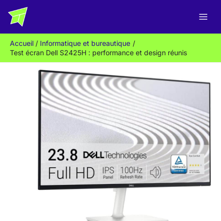
Aller
R
au
e
contenu
c
Accueil
Informatique et bureautique
h
Test écran Dell S2425H : performance et design réunis
e
r
c
h
e
r