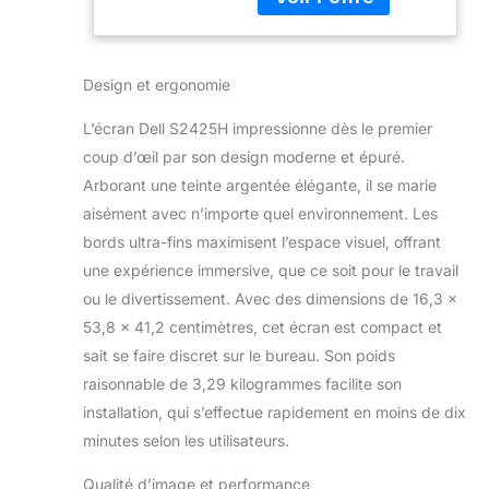
une acoustique
HDMI, Garantie 3
exceptionnelle, dans
Ans, Blanc
une conception
Design et ergonomie
inspirée des modes de
vie modernes. Grâce à
L’écran Dell S2425H impressionne dès le premier
la résolution FHD nette,
au taux d’actualisation
coup d’œil par son design moderne et épuré.
élevé de 100 Hz, aux
Arborant une teinte argentée élégante, il se marie
deux haut-parleurs 5 W
aisément avec n’importe quel environnement. Les
intégrés et à la texture
bords ultra-fins maximisent l’espace visuel, offrant
subtile à l’arrière
inspirée des jardins zen
une expérience immersive, que ce soit pour le travail
japonais, la moindre
ou le divertissement. Avec des dimensions de 16,3 x
activité devient une
53,8 x 41,2 centimètres, cet écran est compact et
expérience immersive.
sait se faire discret sur le bureau. Son poids
Conçu pour se fondre
raisonnable de 3,29 kilogrammes facilite son
dans le décor, avec un
son qui se démarque :
installation, qui s’effectue rapidement en moins de dix
Un son impressionnant
minutes selon les utilisateurs.
avec deux haut-
parleurs de 5 W
Qualité d’image et performance