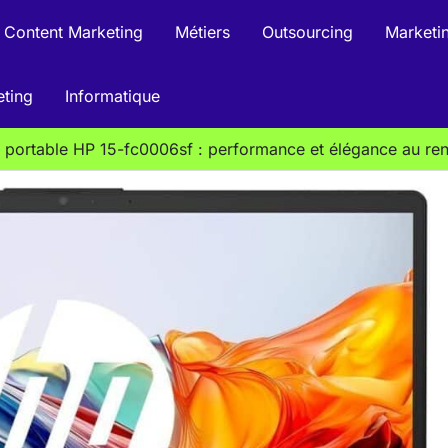
Content Marketing
Métiers
Outsourcing
Marketin
eting
Informatique
 portable HP 15-fc0006sf : performance et élégance au re