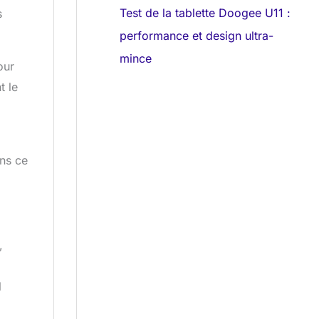
Test de la tablette Doogee U11 :
s
performance et design ultra-
mince
our
t le
ans ce
,
l