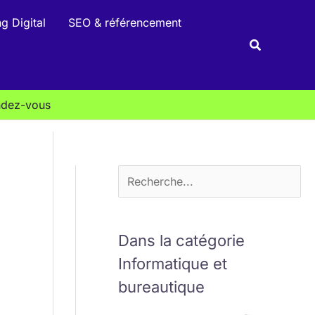
R
g Digital
SEO & référencement
e
Recherche
c
h
e
ndez-vous
r
c
h
e
r
Dans la catégorie
Informatique et
bureautique