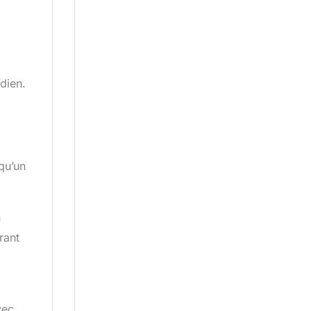
dien.
qu’un
n
rant
vec