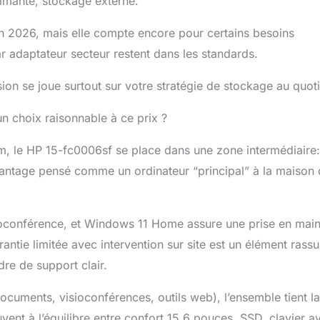
rimante, stockage externe.
en 2026, mais elle compte encore pour certains besoins
ar adaptateur secteur restent dans les standards.
ion se joue surtout sur votre stratégie de stockage au quoti
 un choix raisonnable à ce prix ?
m, le HP 15-fc0006sf se place dans une zone intermédiaire:
vantage pensé comme un ordinateur “principal” à la maison 
oconférence, et Windows 11 Home assure une prise en mai
rantie limitée avec intervention sur site est un élément rassu
dre de support clair.
ocuments, visioconférences, outils web), l’ensemble tient la
vent à l’équilibre entre confort 15,6 pouces, SSD, clavier a