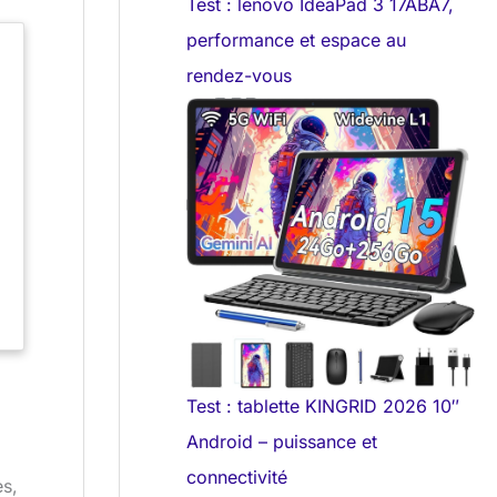
Test : lenovo IdeaPad 3 17ABA7,
performance et espace au
rendez-vous
r
Test : tablette KINGRID 2026 10″
t
Android – puissance et
connectivité
es,