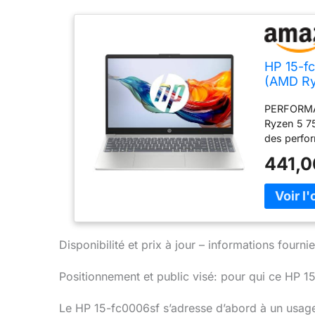
HP 15-fc
(AMD Ry
Graphic
PERFORMA
Ryzen 5 75
des perfor
tâches ex
441,0
détaillée 
de pixels 
CONNECTIV
sans fil (
rester pro
sont les p
Disponibilité et prix à jour – informations four
EPEAT. WIN
moderne, I
Positionnement et public visé: pour qui ce HP 15
performan
Le HP 15-fc0006sf s’adresse d’abord à un usage