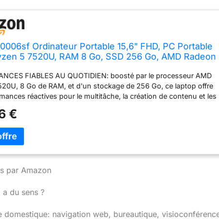
0006sf Ordinateur Portable 15,6" FHD, PC Portable
zen 5 7520U, RAM 8 Go, SSD 256 Go, AMD Radeon
s, Windows 11), Laptop Argent, Clavier AZERTY
NCES FIABLES AU QUOTIDIEN: boosté par le processeur AMD
20U, 8 Go de RAM, et d'un stockage de 256 Go, ce laptop offre
mances réactives pour le multitâche, la création de contenu et les
igeantes. ÉCRAN FHD ANTIREFLET: Profitez d’une image nette et
6 €
sur un grand écran 15,6'' Full HD (1920 x 1080). Plus de 2 millions
pour une expérience visuelle confortable, sans reflets gênants.
ITÉ SANS LIMITE : Que ce soit en filaire (USB, HDMI, USB-C) ou
Wi-Fi, Bluetooth), profitez d’une connexion simple et rapide pour
ductif partout. EPEAT GOLD: Les produits enregistrés EPEAT Gold
roduits les mieux notés qui répondent à tous les critères requis pa
nies par Amazon
DOWS 11 : Familiarité et innovation réunies : une interface
A intelligente et protection avancée pour une expérience simple e
 a du sens ?
te.
 domestique: navigation web, bureautique, visioconférenc