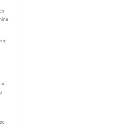
es
hine
tend
 se
u
vec