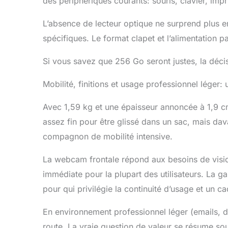
des périphériques courants: souris, clavier, imp
L’absence de lecteur optique ne surprend plus 
spécifiques. Le format clapet et l’alimentation p
Si vous savez que 256 Go seront justes, la décis
Mobilité, finitions et usage professionnel léger:
Avec 1,59 kg et une épaisseur annoncée à 1,9 c
assez fin pour être glissé dans un sac, mais da
compagnon de mobilité intensive.
La webcam frontale répond aux besoins de visi
immédiate pour la plupart des utilisateurs. La ga
pour qui privilégie la continuité d’usage et un ca
En environnement professionnel léger (emails, d
route. La vraie question de valeur se résume sou