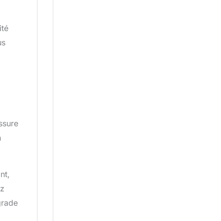
ité
us
ssure
n
nt,
ez
grade