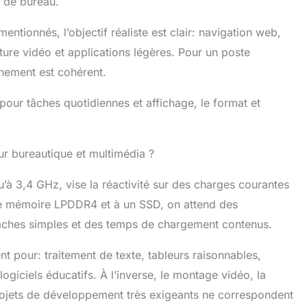
n de bureau.
même temps et effectuer différentes tâches sur les
ns pour une triple expérience visuelle. 【WIFI5 Stable et
entionnés, l’objectif réaliste est clair: navigation web,
.0】Mini PC bureau est équipé d'un réseau sans fil
ture vidéo et applications légères. Pour un poste
5ème génération. La connexion sans fil stable et la
 transmission efficace offrent une expérience Internet
nnement est cohérent.
 pour naviguer et regarder des films. Mini ordinateur le
uetooth 5.0 intégré se connecte à plusieurs
 pour tâches quotidiennes et affichage, le format et
es sans fil tels que le clavier et la souris sans fil,
réo ou les écouteurs. Il est parfait pour votre PC de
mall Powerful Mini PC】Mini computer est plein de
ur bureautique et multimédia ?
e mini PC de bureau a la taille de la paume de votre main
 9 cm (L) x 3,7 cm (H)).Mini ordinateur Il peut être
 placé sur des postes de travail encombrés ou dans
’à 3,4 GHz, vise la réactivité sur des charges courantes
s restreints. Vous pouvez également utiliser la norme
de mémoire LPDDR4 et à un SSD, on attend des
installer Mini pc bureau derrière votre écran
tâches simples et des temps de chargement contenus.
ur afin d'économiser de l'espace et d'augmenter votre
é.
nt pour: traitement de texte, tableurs raisonnables,
logiciels éducatifs. À l’inverse, le montage vidéo, la
 projets de développement très exigeants ne correspondent