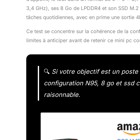
3,4 GHz), ses 8 Go de LPDDR4 et son SSD M.2 
tâches quotidiennes, avec en prime une sortie 4K
Ce test se concentre sur la cohérence de la conf
limites à anticiper avant de retenir ce mini pc 
🔍
Si votre objectif est un poste
configuration N95, 8 go et ssd 
raisonnable.