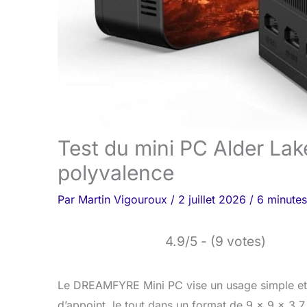
Test du mini PC Alder La
polyvalence
Par
Martin Vigouroux
/
2 juillet 2026
/
6 minutes
4.9/5 - (9 votes)
Le DREAMFYRE Mini PC vise un usage simple et d
d’appoint, le tout dans un format de 9 × 9 × 3,7