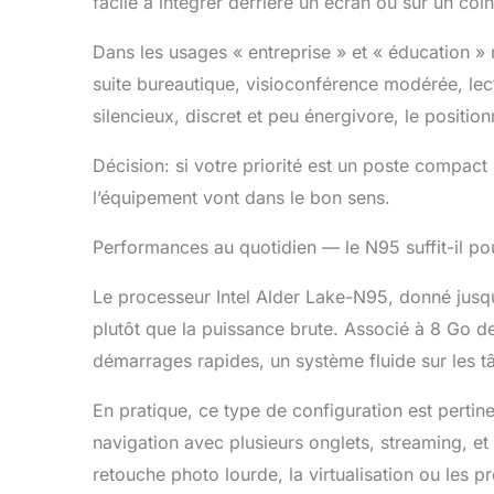
facile à intégrer derrière un écran ou sur un coi
écrans en 
trois écra
Dans les usages « entreprise » et « éducation » m
rapide BT5
suite bureautique, visioconférence modérée, lec
fiable de 
vitesse de
silencieux, discret et peu énergivore, le positio
plus rapide
mini PC Bl
Décision: si votre priorité est un poste compact
périphériqu
l’équipement vont dans le bon sens.
l'audio sté
bureau. 【S
Performances au quotidien — le N95 suffit-il po
texture. L
(9 cm (L) x
facilement
Le processeur Intel Alder Lake-N95, donné jusqu
des espace
plutôt que la puissance brute. Associé à 8 Go 
VESA pour 
démarrages rapides, un système fluide sur les 
d'ordinate
productivit
En pratique, ce type de configuration est pertine
navigation avec plusieurs onglets, streaming, et 
retouche photo lourde, la virtualisation ou les