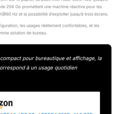
de 256 Go promettent une machine réactive pour les
@60 Hz et la possibilité d’exploiter jusqu’à trois écrans.
iguration, les usages réellement confortables, et les
comme solution de bureau.
 compact pour bureautique et affichage, la
correspond à un usage quotidien