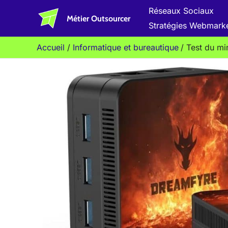
Aller
Réseaux Sociaux
Métier Outsourcer
au
Stratégies Webmark
contenu
Accueil
Informatique et bureautique
Test du mi