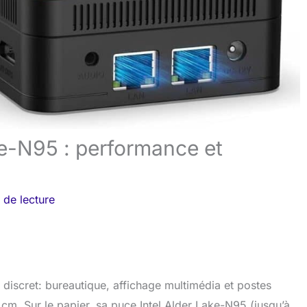
ke-Ν95 : performance et
 de lecture
iscret: bureautique, affichage multimédia et postes
 cm. Sur le papier, sa puce Intel Alder Lake-N95 (jusqu’à