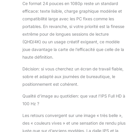
nocive à ≤ 35 %,
Ce format 24 pouces en 1080p reste un standard
pour un confort
efficace: texte lisible, charge graphique modérée et
tout au long de la
compatibilité large avec les PC fixes comme les
journée sans
sacrifier la couleur.
portables. En revanche, si votre priorité est la finesse
Taux d’actualisation
extrême pour de longues sessions de lecture
: Un taux
(QHD/4K) ou un usage créatif exigeant, ce modèle
d’actualisation de
joue davantage la carte de l’efficacité que celle de la
100 Hz garantit une
haute définition.
réduction du
scintillement, un
Décision: si vous cherchez un écran de travail fiable,
défilement plus
homogène et des
sobre et adapté aux journées de bureautique, le
mouvements plus
positionnement est cohérent.
fluides. Couleurs
éclatantes : Large
Qualité d’image au quotidien: que vaut l’IPS Full HD à
palette
100 Hz ?
colorimétrique avec
jusqu’à 16,7 millions
Les retours convergent sur une image « très belle »,
de couleurs
des « couleurs vives » et une sensation de rendu plus
affichables à 99 %
juste que sur d’anciens modèles. La dalle IPS et la
de couverture