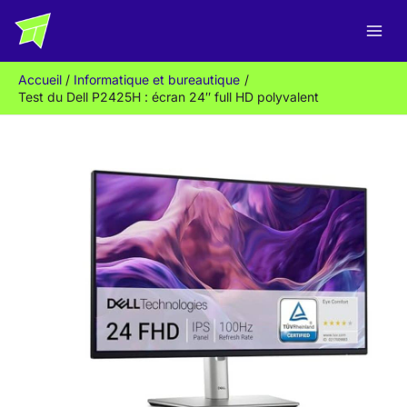
Aller
R
au
e
contenu
c
Accueil
Informatique et bureautique
h
Test du Dell P2425H : écran 24″ full HD polyvalent
e
r
c
h
e
r