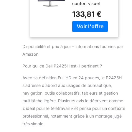
confort visuel
5ms, 99%
amélioré et d’une
sRGB, USB-C,
133,81 €
connectivité
DisplayPort,
transparente avec
HDMI, VGA, 4X
cet écran FHD,
USB, Garantie 3
certifié par TÜV
Ans, Noir
pour un confort
Disponibilité et prix à jour – informations fournies par
oculaire 4 étoiles.
Meilleur confort
Amazon
visuel : Écran
certifié 4 étoiles
Pour qui ce Dell P2425H est-il pertinent ?
pour le confort
Avec sa définition Full HD en 24 pouces, le P2425H
oculaire*.
*Certification Eye
s’adresse d’abord aux usages de bureautique,
Comfort 4 étoiles
navigation, outils collaboratifs, tableurs et gestion
de TÜV Rheinland.
multitâche légère. Plusieurs avis le décrivent comme
Technologie
« idéal pour le télétravail » et pensé pour un contexte
ComfortView Plus
améliorée : Réduit
professionnel, notamment grâce à un montage jugé
les émissions de
très simple.
lumière bleue