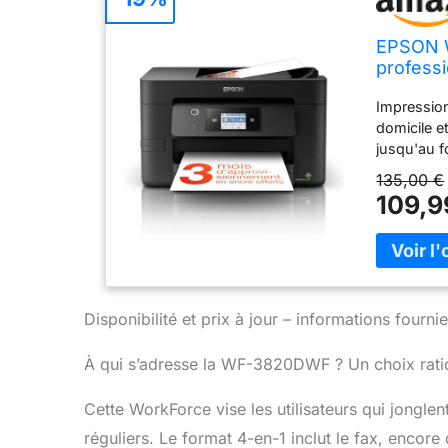
EPSON 
professi
Fax - Wi
Impression
Compact
domicile e
jusqu'au f
impression
135,00 €
Productivi
109,9
21 ppm en 
intuitive r
augmentant
d'impressi
tricolores
pages, un 
Disponibilité et prix à jour – informations four
sans fil d
solutions 
À qui s’adresse la WF-3820DWF ? Un choix ratio
travail co
WF-3820DW
Cette WorkForce vise les utilisateurs qui jonglen
recto-vers
réguliers. Le format 4-en-1 inclut le fax, enco
connectivi