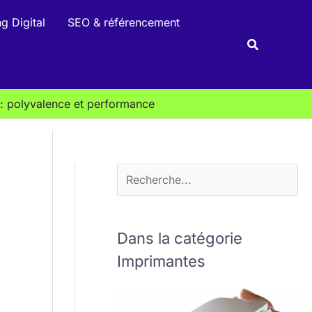
R
g Digital
SEO & référencement
e
Recherche
c
h
e
: polyvalence et performance
r
c
h
e
r
Dans la catégorie
Imprimantes