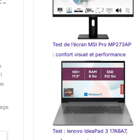
F-
Test de l’écran MSI Pro MP273AP
: confort visuel et performance
s
i
ne
sage
Test : lenovo IdeaPad 3 17ABA7,