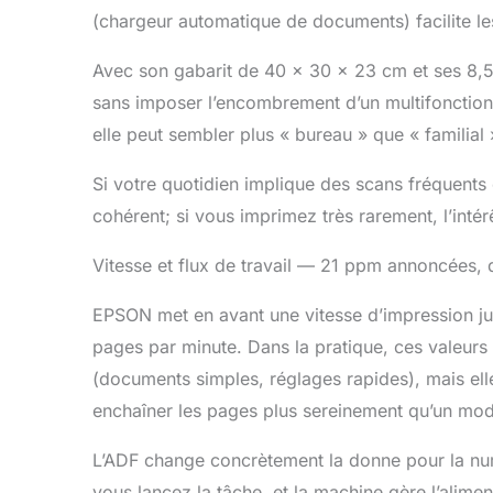
profession
(chargeur automatique de documents) facilite l
Avec son gabarit de 40 x 30 x 23 cm et ses 8,5 
sans imposer l’encombrement d’un multifonction
elle peut sembler plus « bureau » que « familial 
Si votre quotidien implique des scans fréquents 
cohérent; si vous imprimez très rarement, l’intér
Vitesse et flux de travail — 21 ppm annoncées, q
EPSON met en avant une vitesse d’impression jus
pages par minute. Dans la pratique, ces valeur
(documents simples, réglages rapides), mais ell
enchaîner les pages plus sereinement qu’un mo
L’ADF change concrètement la donne pour la numé
vous lancez la tâche, et la machine gère l’alimen