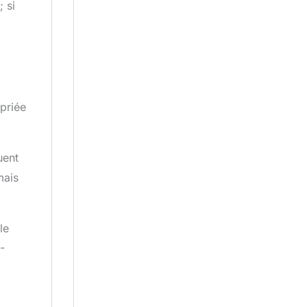
; si
opriée
uent
mais
le
-