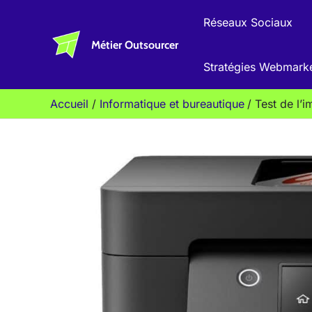
Aller
Réseaux Sociaux
au
Métier Outsourcer
contenu
Stratégies Webmark
Accueil
Informatique et bureautique
Test de l’