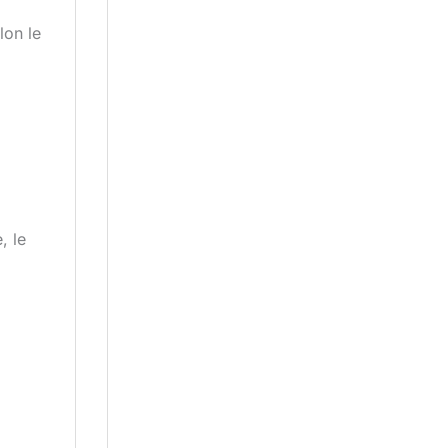
lon le
, le