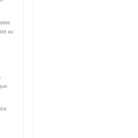
odèle
ste au
s
sque
dre