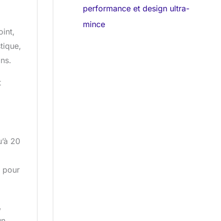
performance et design ultra-
mince
int,
tique,
ons.
t
u’à 20
e pour
,
un