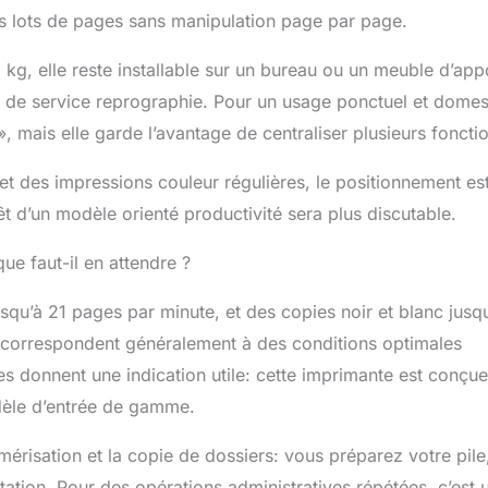
nels.
es lots de pages sans manipulation page par page.
kg, elle reste installable sur un bureau ou un meuble d’appo
 de service reprographie. Pour un usage ponctuel et domes
», mais elle garde l’avantage de centraliser plusieurs foncti
et des impressions couleur régulières, le positionnement es
êt d’un modèle orienté productivité sera plus discutable.
ue faut-il en attendre ?
qu’à 21 pages par minute, et des copies noir et blanc jusq
s correspondent généralement à des conditions optimales
es donnent une indication utile: cette imprimante est conçu
dèle d’entrée de gamme.
risation et la copie de dossiers: vous préparez votre pile
tation. Pour des opérations administratives répétées, c’est 