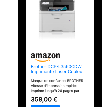
Brother DCP-L3560CDW
Imprimante Laser Couleur
Multifonction
Marque de confiance: BROTHER
(Impression/Copie/Scan)
Vitesse d'impression rapide:
WiFi Recto-Verso
Imprime jusqu'à 26 pages par
Automatique en impression
minute pour une productivité
2 mois OFFERTS à
358,00 €
optimale Impression recto verso
l'abonnement d'encre
automatique: Jusqu'à 10 faces par
EcoPro