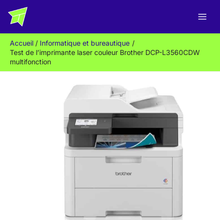
Aller
R
au
e
contenu
c
Accueil
Informatique et bureautique
h
Test de l’imprimante laser couleur Brother DCP-L3560CDW
e
multifonction
r
c
h
e
r