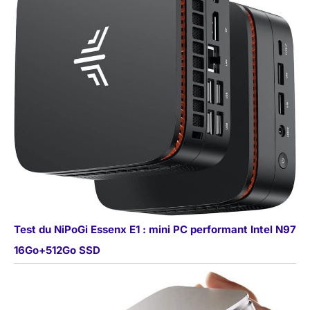
Test du NiPoGi Essenx E1 : mini PC performant Intel N97
16Go+512Go SSD