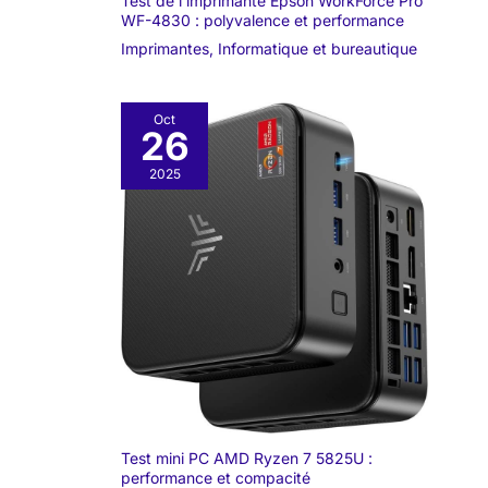
Test de l’imprimante Epson WorkForce Pro
WF-4830 : polyvalence et performance
Imprimantes
,
Informatique et bureautique
Oct
26
2025
Test mini PC AMD Ryzen 7 5825U :
performance et compacité