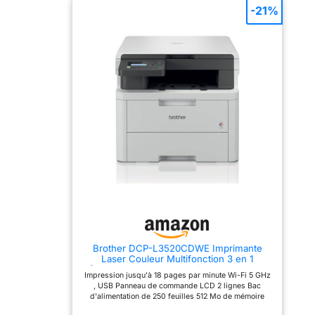
Scanne jusqu'à 21 faces
Copie, Numérisation, Fax,
-21%
par minute pour un
Impression recto verso
traitement rapide des
automatique ; 25 ppm en
documents Panneau de
noir et blanc et en couleur
contrôle intuitif: Écran
; résolution d’impression
tactile couleur de 8,8 cm
600 x 600 dpi, ADF de 50
pour une utilisation facile
feuilles avec numérisation
Connectivités multiples:
recto verso en un seul
Ethernet Gigabit, WiFi
passage USB Hi-Speed
5GHz et USB pour une
2.0, port hôte USB 2.0 en
flexibilité maximale
façade, réseau Gigabit
Mémoire interne
Ethernet 10/100/1000
généreuse: 512 Mo de
BASE-TX ; impression
mémoire pour gérer
mobile via Apple AirPrint,
efficacement vos travaux
certification Mopria et
d'impression Chargeur
application HP Smart HP
automatique de
wolf pro secuirty :
documents: Capacité de
solutions de sécurité
50 feuilles pour numériser
conçues pour les
et copier rapidement
professionnels et les
plusieurs pages Bac
petites équipes, avec
d'entrée papier haute
démarrage sécurisé
capacité: Contient 250
validant le firmware,
Brother DCP-L3520CDWE Imprimante
feuilles pour réduire les
protection par mot de
Laser Couleur Multifonction 3 en 1
rechargements fréquents
passe et mémoire
(Impression/Copie/Scan) - Recto-Verso
Toners de démarrage
protégée contre l’écriture
Impression jusqu'à 18 pages par minute Wi-Fi 5 GHz
Automatique en Impression - 18ppm -
inclus: Livrés avec
Contenu de la boîte: HP
, USB Panneau de commande LCD 2 lignes Bac
Éligible au Forfait EcoPro
l'imprimante pour 1 000
Color LaserJet Pro MFP
d'alimentation de 250 feuilles 512 Mo de mémoire
pages en noir et 1 000
3302fdw ; cartouches de
interne
pages en couleur
toner originales