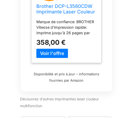
Brother DCP-L3560CDW
Imprimante Laser Couleur
Multifonction
Marque de confiance: BROTHER
(Impression/Copie/Scan)
Vitesse d'impression rapide:
WiFi Recto-Verso
Imprime jusqu'à 26 pages par
Automatique en
minute pour une productivité
impression 2 mois
358,00 €
optimale Impression recto verso
OFFERTS à l'abonnement
automatique: Jusqu'à 10 faces
d'encre EcoPro
par minute pour économiser du
papier Numérisation efficace:
Scanne jusqu'à 21 faces par
minute pour un traitement rapide
Disponibilité et prix à jour – informations
des documents Panneau de
fournies par Amazon
contrôle intuitif: Écran tactile
couleur de 8,8 cm pour une
utilisation facile Connectivités
Découvrez d’autres imprimantes laser couleur
multiples: Ethernet Gigabit, WiFi
5GHz et USB pour une flexibilité
multifonction
maximale Mémoire interne
généreuse: 512 Mo de mémoire