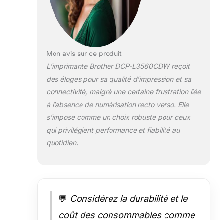
papier haute capacité: Contient
250 feuilles pour réduire les
rechargements fréquents Toners
de démarrage inclus: Livrés avec
l'imprimante pour 1 000 pages en
noir et 1 000 pages en couleur
Mon avis sur ce produit
L’imprimante Brother DCP-L3560CDW reçoit
des éloges pour sa qualité d’impression et sa
connectivité, malgré une certaine frustration liée
à l’absence de numérisation recto verso. Elle
s’impose comme un choix robuste pour ceux
qui privilégient performance et fiabilité au
quotidien.
💬
Considérez la durabilité et le
coût des consommables comme