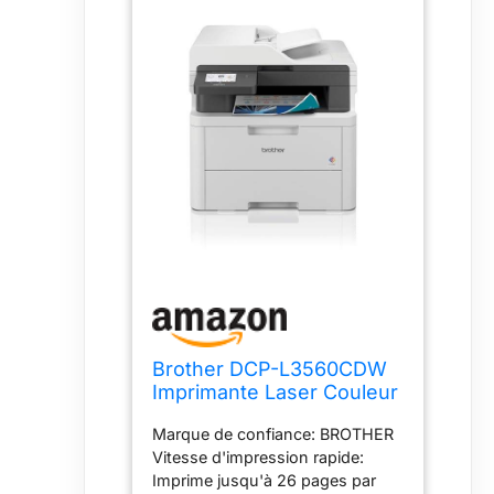
Brother DCP-L3560CDW
Imprimante Laser Couleur
Multifonction
Marque de confiance: BROTHER
(Impression/Copie/Scan)
Vitesse d'impression rapide:
WiFi Recto-Verso
Imprime jusqu'à 26 pages par
Automatique en